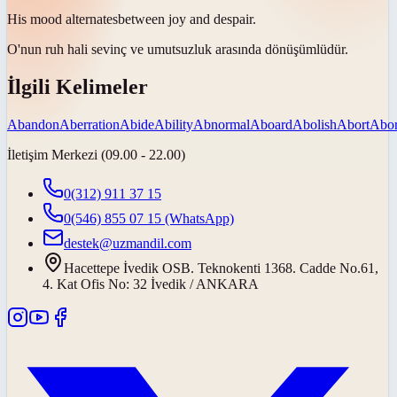
His mood
alternates
between joy and despair.
O'nun ruh hali sevinç ve umutsuzluk arasında
dönüşümlüdür
.
İlgili Kelimeler
Abandon
Aberration
Abide
Ability
Abnormal
Aboard
Abolish
Abort
Abor
İletişim Merkezi (09.00 - 22.00)
0(312) 911 37 15
0(546) 855 07 15
(WhatsApp)
destek@uzmandil.com
Hacettepe İvedik OSB. Teknokenti 1368. Cadde No.61,
4. Kat Ofis No: 32 İvedik / ANKARA