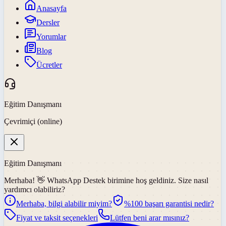
Anasayfa
Dersler
Yorumlar
Blog
Ücretler
Eğitim Danışmanı
Çevrimiçi (online)
Eğitim Danışmanı
Merhaba! 👋
WhatsApp Destek
birimine hoş geldiniz. Size nasıl
yardımcı olabiliriz?
Merhaba, bilgi alabilir miyim?
%100 başarı garantisi nedir?
Fiyat ve taksit seçenekleri
Lütfen beni arar mısınız?