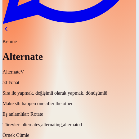
Kelime
Alternate
Alternate
V
ɔːlˈtɜːnət
Sıra ile yapmak, değişimli olarak yapmak, dönüşümlü
Make sth happen one after the other
Eş anlamlılar:
Rotate
Türevler:
alternates,alternating,alternated
Örnek Cümle