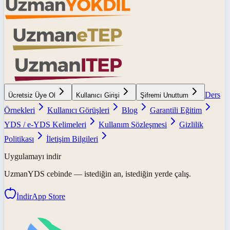
Ders
Ücretsiz Üye Ol
Kullanıcı Girişi
Şifremi Unuttum
Örnekleri
Kullanıcı Görüşleri
Blog
Garantili Eğitim
YDS / e-YDS Kelimeleri
Kullanım Sözleşmesi
Gizlilik
Politikası
İletişim Bilgileri
Uygulamayı indir
UzmanYDS
cebinde — istediğin an, istediğin yerde çalış.
İndir
App Store