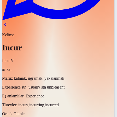
Kelime
Incur
Incur
V
ɪnˈkɜː
Maruz kalmak, uğramak, yakalanmak
Experience sth, usually sth unpleasant
Eş anlamlılar:
Experience
Türevler:
incurs,incurring,incurred
Örnek Cümle