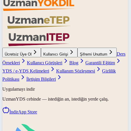
Ders
Ücretsiz Üye Ol
Kullanıcı Girişi
Şifremi Unuttum
Örnekleri
Kullanıcı Görüşleri
Blog
Garantili Eğitim
YDS / e-YDS Kelimeleri
Kullanım Sözleşmesi
Gizlilik
Politikası
İletişim Bilgileri
Uygulamayı indir
UzmanYDS
cebinde — istediğin an, istediğin yerde çalış.
İndir
App Store