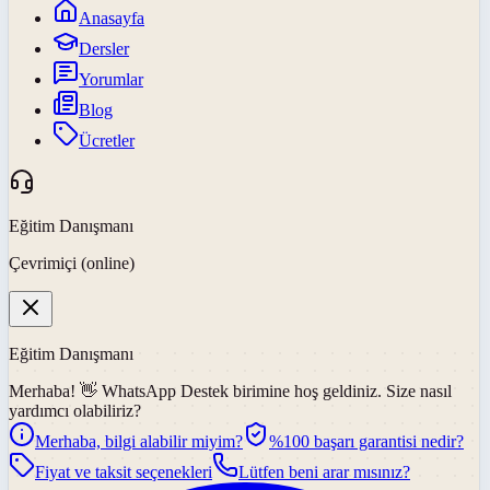
Anasayfa
Dersler
Yorumlar
Blog
Ücretler
Eğitim Danışmanı
Çevrimiçi (online)
Eğitim Danışmanı
Merhaba! 👋
WhatsApp Destek
birimine hoş geldiniz. Size nasıl
yardımcı olabiliriz?
Merhaba, bilgi alabilir miyim?
%100 başarı garantisi nedir?
Fiyat ve taksit seçenekleri
Lütfen beni arar mısınız?