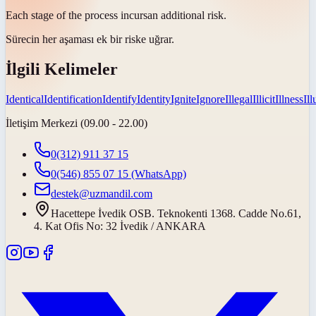
Each stage of the process
incurs
an additional risk.
Sürecin her aşaması ek bir riske
uğrar
.
İlgili Kelimeler
Identical
Identification
Identify
Identity
Ignite
Ignore
Illegal
Illicit
Illness
Il
İletişim Merkezi (09.00 - 22.00)
0(312) 911 37 15
0(546) 855 07 15
(WhatsApp)
destek@uzmandil.com
Hacettepe İvedik OSB. Teknokenti 1368. Cadde No.61,
4. Kat Ofis No: 32 İvedik / ANKARA