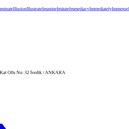
luminate
Illusion
Illustrate
Imagine
Imitate
Immediacy
Immediately
Immense
. Kat Ofis No: 32 İvedik / ANKARA