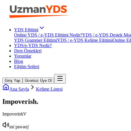
YDS Eğitimi
Online YDS / e-YDS Eğitimi Nedir?
YDS / e-YDS Destek Mod
YDS Grammer Eğitimi
YDS / e-YDS Kelime Eğitimi
Online Eğ
YDS/e-YDS Nedir?
Ders Örnekleri
Yorumlar
Blog
Eğitim Setleri
Giriş Yap
Ücretsiz Üye Ol
Ana Sayfa
Kelime Listesi
Impoverish
.
Impoverish
V
ɪmˈpɒvərɪʃ