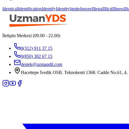
Identical
Identification
Identify
Identity
Ignite
Ignore
Illegal
Illicit
Illness
Il
İletişim Merkezi (09.00 - 22.00)
0(312) 911 37 15
0(850) 302 67 15
destek@uzmandil.com
Hacettepe İvedik OSB. Teknokenti 1368. Cadde No.61, 4