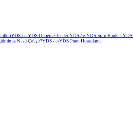
ülleri
YDS / e-YDS Deneme Testleri
YDS / e-YDS Soru Bankası
YDS 
itimimiz Nasıl Çalışır?
YDS / e-YDS Puan Hesaplama