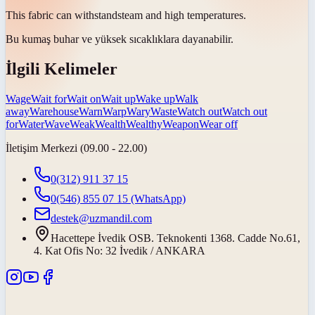
This fabric can
withstand
steam and high temperatures.
Bu kumaş buhar ve yüksek sıcaklıklara
dayanabilir
.
İlgili Kelimeler
Wage
Wait for
Wait on
Wait up
Wake up
Walk
away
Warehouse
Warn
Warp
Wary
Waste
Watch out
Watch out
for
Water
Wave
Weak
Wealth
Wealthy
Weapon
Wear off
İletişim Merkezi (09.00 - 22.00)
0(312) 911 37 15
0(546) 855 07 15
(WhatsApp)
destek@uzmandil.com
Hacettepe İvedik OSB. Teknokenti 1368. Cadde No.61,
4. Kat Ofis No: 32 İvedik / ANKARA