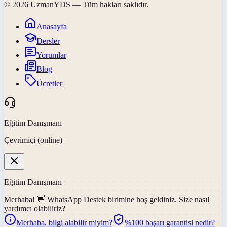
©
2026
UzmanYDS
— Tüm hakları saklıdır.
Anasayfa
Dersler
Yorumlar
Blog
Ücretler
Eğitim Danışmanı
Çevrimiçi (online)
Eğitim Danışmanı
Merhaba! 👋
WhatsApp Destek
birimine hoş geldiniz. Size nasıl
yardımcı olabiliriz?
Merhaba, bilgi alabilir miyim?
%100 başarı garantisi nedir?