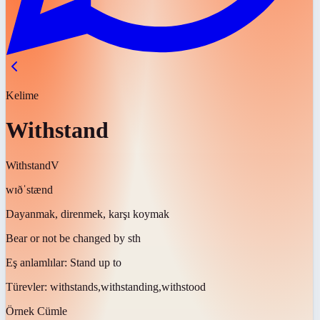
Kelime
Withstand
Withstand
V
wɪðˈstænd
Dayanmak, direnmek, karşı koymak
Bear or not be changed by sth
Eş anlamlılar:
Stand up to
Türevler:
withstands,withstanding,withstood
Örnek Cümle