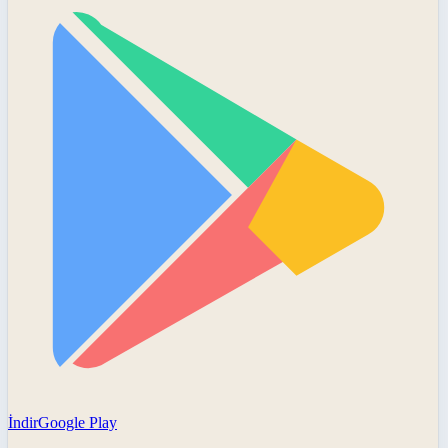
İndir
Google Play