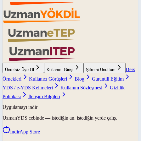
Ders
Ücretsiz Üye Ol
Kullanıcı Girişi
Şifremi Unuttum
Örnekleri
Kullanıcı Görüşleri
Blog
Garantili Eğitim
YDS / e-YDS Kelimeleri
Kullanım Sözleşmesi
Gizlilik
Politikası
İletişim Bilgileri
Uygulamayı indir
UzmanYDS
cebinde — istediğin an, istediğin yerde çalış.
İndir
App Store