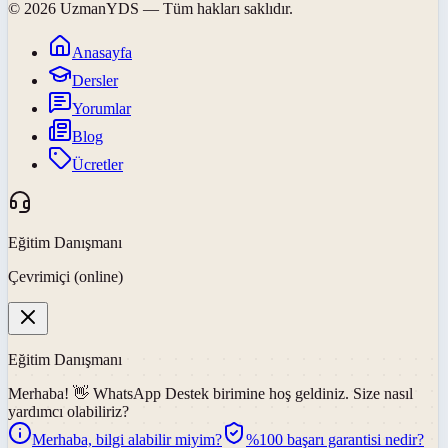
©
2026
UzmanYDS
— Tüm hakları saklıdır.
Anasayfa
Dersler
Yorumlar
Blog
Ücretler
Eğitim Danışmanı
Çevrimiçi (online)
Eğitim Danışmanı
Merhaba! 👋
WhatsApp Destek
birimine hoş geldiniz. Size nasıl
yardımcı olabiliriz?
Merhaba, bilgi alabilir miyim?
%100 başarı garantisi nedir?