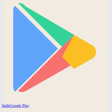
İndir
Google Play