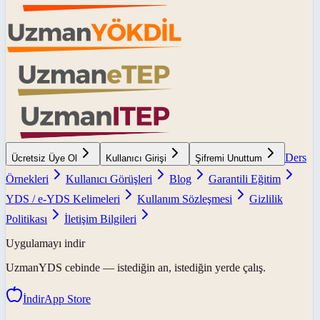
Ders
Ücretsiz Üye Ol
Kullanıcı Girişi
Şifremi Unuttum
Örnekleri
Kullanıcı Görüşleri
Blog
Garantili Eğitim
YDS / e-YDS Kelimeleri
Kullanım Sözleşmesi
Gizlilik
Politikası
İletişim Bilgileri
Uygulamayı indir
UzmanYDS
cebinde — istediğin an, istediğin yerde çalış.
İndir
App Store