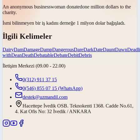
An anonymous businesswoman
donated
one million dollars to the
charity.
İsmi bilinmeyen bir iş kadını derneğe 1 milyon dolar
bağışladı
.
İlgili Kelimeler
Dairy
Dam
Damage
Damp
Dangerous
Dare
Dark
Date
Daunt
Dawn
Deadl
with
Dean
Death
Debatable
Debate
Debit
Debris
İletişim Merkezi (09.00 - 22.00)
0(312) 911 37 15
0(546) 855 07 15
(WhatsApp)
destek@uzmandil.com
Hacettepe İvedik OSB. Teknokenti 1368. Cadde No.61,
4. Kat Ofis No: 32 İvedik / ANKARA