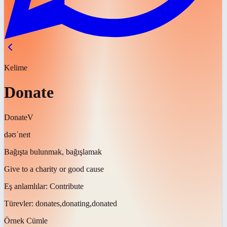
Kelime
Donate
Donate
V
dəʊˈneɪt
Bağışta bulunmak, bağışlamak
Give to a charity or good cause
Eş anlamlılar:
Contribute
Türevler:
donates,donating,donated
Örnek Cümle