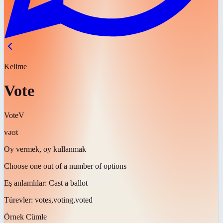
Kelime
Vote
Vote
V
vəʊt
Oy vermek, oy kullanmak
Choose one out of a number of options
Eş anlamlılar:
Cast a ballot
Türevler:
votes,voting,voted
Örnek Cümle