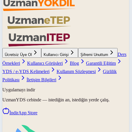
Ders
Ücretsiz Üye Ol
Kullanıcı Girişi
Şifremi Unuttum
Örnekleri
Kullanıcı Görüşleri
Blog
Garantili Eğitim
YDS / e-YDS Kelimeleri
Kullanım Sözleşmesi
Gizlilik
Politikası
İletişim Bilgileri
Uygulamayı indir
UzmanYDS
cebinde — istediğin an, istediğin yerde çalış.
İndir
App Store