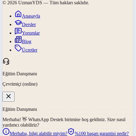
©
2026
UzmanYDS
— Tüm hakları saklıdır.
Anasayfa
Dersler
Yorumlar
Blog
Ücretler
Eğitim Danışmanı
Çevrimiçi (online)
Eğitim Danışmanı
Merhaba! 👋
WhatsApp Destek
birimine hoş geldiniz. Size nasıl
yardımcı olabiliriz?
Merhaba, bilgi alabilir miyim?
%100 başarı garantisi nedir?