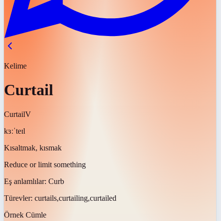
Kelime
Curtail
Curtail
V
kɜːˈteɪl
Kısaltmak, kısmak
Reduce or limit something
Eş anlamlılar:
Curb
Türevler:
curtails,curtailing,curtailed
Örnek Cümle