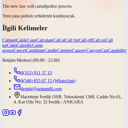
The new law will
curtail
police powers.
Yeni yasa polisin yetkilerini
kısıtlayacak
.
İlgili Kelimeler
Cabinet
Cable
Cage
Calculate
Call at
Call for
Call off
Call on
Call
up
Calm
Calorific
Came
across
Cancel
Candidate
Candle
Canister
Canopy
Canyon
Cap
Capability
İletişim Merkezi (09.00 - 22.00)
0(312) 911 37 15
0(546) 855 07 15
(WhatsApp)
destek@uzmandil.com
Hacettepe İvedik OSB. Teknokenti 1368. Cadde No.61,
4. Kat Ofis No: 32 İvedik / ANKARA