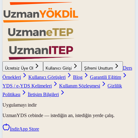
Ders
Ücretsiz Üye Ol
Kullanıcı Girişi
Şifremi Unuttum
Örnekleri
Kullanıcı Görüşleri
Blog
Garantili Eğitim
YDS / e-YDS Kelimeleri
Kullanım Sözleşmesi
Gizlilik
Politikası
İletişim Bilgileri
Uygulamayı indir
UzmanYDS
cebinde — istediğin an, istediğin yerde çalış.
İndir
App Store