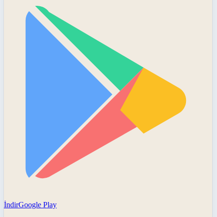
İndir
Google Play