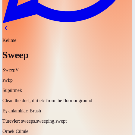
Kelime
Sweep
Sweep
V
swiːp
Süpürmek
Clean the dust, dirt etc from the floor or ground
Eş anlamlılar:
Brush
Türevler:
sweeps,sweeping,swept
Örnek Cümle