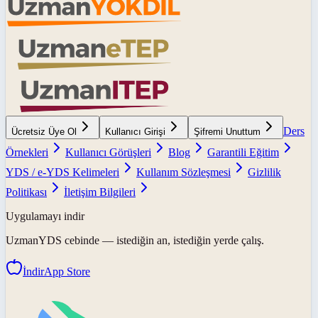
Ders
Ücretsiz Üye Ol
Kullanıcı Girişi
Şifremi Unuttum
Örnekleri
Kullanıcı Görüşleri
Blog
Garantili Eğitim
YDS / e-YDS Kelimeleri
Kullanım Sözleşmesi
Gizlilik
Politikası
İletişim Bilgileri
Uygulamayı indir
UzmanYDS
cebinde — istediğin an, istediğin yerde çalış.
İndir
App Store