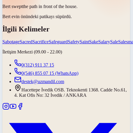
Bert
swept
the path in front of the house.
Bert evin önündeki patikayı
süpürdü
.
İlgili Kelimeler
Sabotage
Sacred
Sacrifice
Safeguard
Safety
Saint
Sake
Salary
Sale
Salesm
İletişim Merkezi (09.00 - 22.00)
0(312) 911 37 15
0(546) 855 07 15
(WhatsApp)
destek@uzmandil.com
Hacettepe İvedik OSB. Teknokenti 1368. Cadde No.61,
4. Kat Ofis No: 32 İvedik / ANKARA