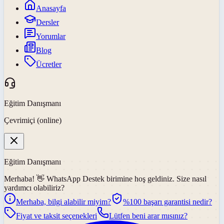
Anasayfa
Dersler
Yorumlar
Blog
Ücretler
Eğitim Danışmanı
Çevrimiçi (online)
Eğitim Danışmanı
Merhaba! 👋
WhatsApp Destek
birimine hoş geldiniz. Size nasıl
yardımcı olabiliriz?
Merhaba, bilgi alabilir miyim?
%100 başarı garantisi nedir?
Fiyat ve taksit seçenekleri
Lütfen beni arar mısınız?