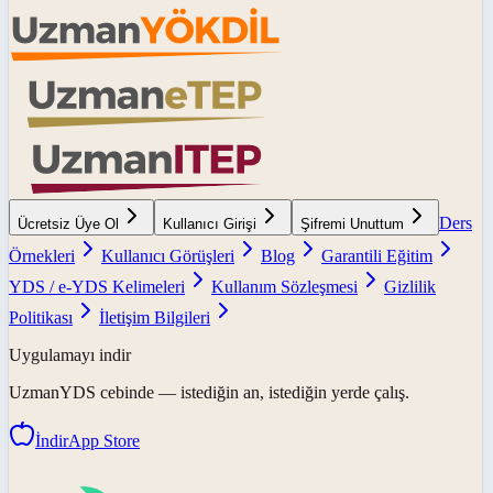
Ders
Ücretsiz Üye Ol
Kullanıcı Girişi
Şifremi Unuttum
Örnekleri
Kullanıcı Görüşleri
Blog
Garantili Eğitim
YDS / e-YDS Kelimeleri
Kullanım Sözleşmesi
Gizlilik
Politikası
İletişim Bilgileri
Uygulamayı indir
UzmanYDS
cebinde — istediğin an, istediğin yerde çalış.
İndir
App Store