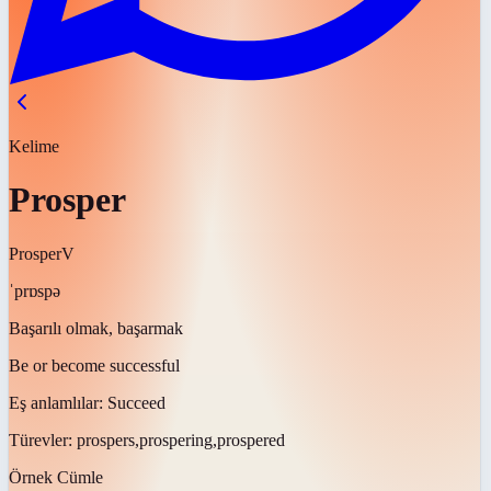
Kelime
Prosper
Prosper
V
ˈprɒspə
Başarılı olmak, başarmak
Be or become successful
Eş anlamlılar:
Succeed
Türevler:
prospers,prospering,prospered
Örnek Cümle