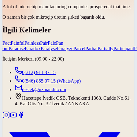
A lot of microchip manufacturing companies
prospered
at that time.
O zaman bir çok mikroçip üretim şirketi
başarılı oldu
.
İlgili Kelimeler
Pact
Painful
Painless
Pair
Pale
Pan
out
Paradise
Paradox
Paralyse
Paralyze
Parcel
Partial
Partially
Participant
P
İletişim Merkezi (09.00 - 22.00)
0(312) 911 37 15
0(546) 855 07 15
(WhatsApp)
destek@uzmandil.com
Hacettepe İvedik OSB. Teknokenti 1368. Cadde No.61,
4. Kat Ofis No: 32 İvedik / ANKARA