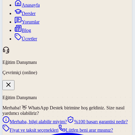
Anasayfa
Dersler
Yorumlar
Blog
Ücretler
Eğitim Danışmanı
Çevrimiçi (online)
Eğitim Danışmanı
Merhaba! 👋
WhatsApp Destek
birimine hoş geldiniz. Size nasıl
yardımcı olabiliriz?
Merhaba, bilgi alabilir miyim?
%100 başarı garantisi nedir?
Fiyat ve taksit seçenekleri
Lütfen beni arar mısınız?