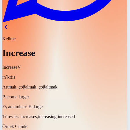
Kelime
Increase
Increase
V
ɪnˈkriːs
Artmak, çoğalmak, çoğaltmak
Become larger
Eş anlamlılar:
Enlarge
Türevler:
increases,increasing,increased
Örnek Cümle