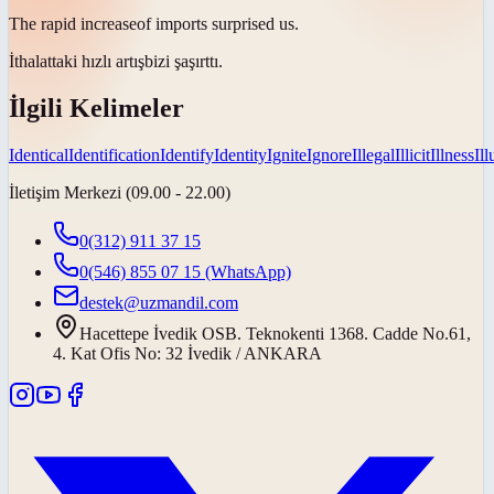
The rapid
increase
of imports surprised us.
İthalattaki hızlı
artış
bizi şaşırttı.
İlgili Kelimeler
Identical
Identification
Identify
Identity
Ignite
Ignore
Illegal
Illicit
Illness
Il
İletişim Merkezi (09.00 - 22.00)
0(312) 911 37 15
0(546) 855 07 15
(WhatsApp)
destek@uzmandil.com
Hacettepe İvedik OSB. Teknokenti 1368. Cadde No.61,
4. Kat Ofis No: 32 İvedik / ANKARA