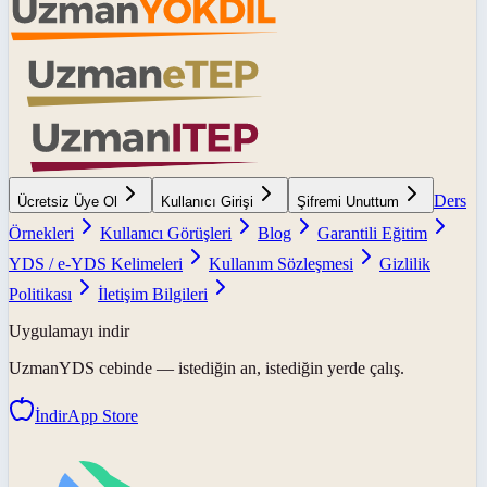
Ders
Ücretsiz Üye Ol
Kullanıcı Girişi
Şifremi Unuttum
Örnekleri
Kullanıcı Görüşleri
Blog
Garantili Eğitim
YDS / e-YDS Kelimeleri
Kullanım Sözleşmesi
Gizlilik
Politikası
İletişim Bilgileri
Uygulamayı indir
UzmanYDS
cebinde — istediğin an, istediğin yerde çalış.
İndir
App Store