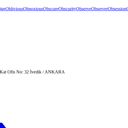
ige
Oblivious
Obnoxious
Obscure
Obscurity
Observe
Observer
Obsession
. Kat Ofis No: 32 İvedik / ANKARA