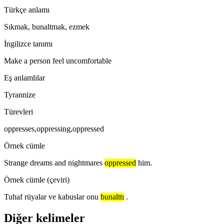
Türkçe anlamı
Sıkmak, bunaltmak, ezmek
İngilizce tanımı
Make a person feel uncomfortable
Eş anlamlılar
Tyrannize
Türevleri
oppresses,oppressing,oppressed
Örnek cümle
Strange dreams and nightmares
oppressed
him.
Örnek cümle (çeviri)
Tuhaf rüyalar ve kabuslar onu
bunalttı
.
Diğer kelimeler