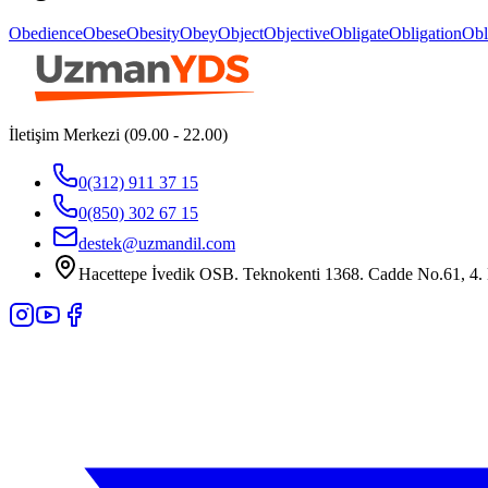
Obedience
Obese
Obesity
Obey
Object
Objective
Obligate
Obligation
Obl
İletişim Merkezi (09.00 - 22.00)
0(312) 911 37 15
0(850) 302 67 15
destek@uzmandil.com
Hacettepe İvedik OSB. Teknokenti 1368. Cadde No.61, 4