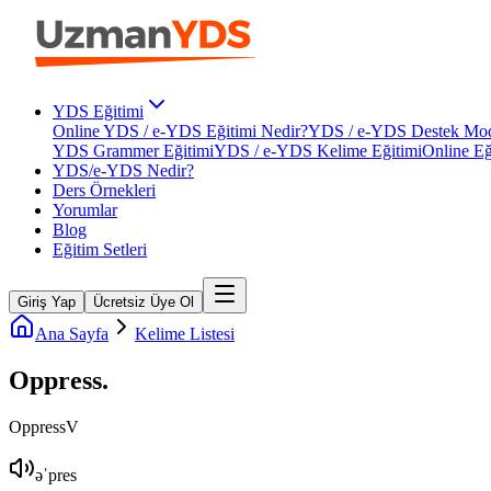
YDS Eğitimi
Online YDS / e-YDS Eğitimi Nedir?
YDS / e-YDS Destek Mod
YDS Grammer Eğitimi
YDS / e-YDS Kelime Eğitimi
Online Eğ
YDS/e-YDS Nedir?
Ders Örnekleri
Yorumlar
Blog
Eğitim Setleri
Giriş Yap
Ücretsiz Üye Ol
Ana Sayfa
Kelime Listesi
Oppress
.
Oppress
V
əˈpres