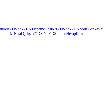
ülleri
YDS / e-YDS Deneme Testleri
YDS / e-YDS Soru Bankası
YDS 
itimimiz Nasıl Çalışır?
YDS / e-YDS Puan Hesaplama