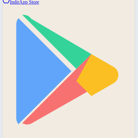
İndir
App Store