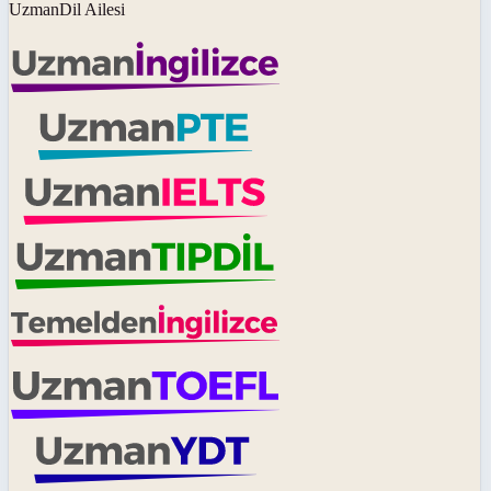
UzmanDil Ailesi