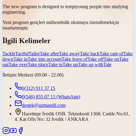
The new program is designed to
tempt
young people into studying
engineering.
Yeni program gençleri mühendislik okumaya
özendirmek
için
tasarlanmıştır.
İlgili Kelimeler
Tackle
Tactful
Tailor
Take after
Take away
Take back
Take care of
Take
down
Take in
Take into account
Take leave of
Take off
Take on
Take
out
Take over
Take place
Take to
Take up
Take up with
Tale
İletişim Merkezi (09.00 - 22.00)
0(312) 911 37 15
0(546) 855 07 15
(WhatsApp)
destek@uzmandil.com
Hacettepe İvedik OSB. Teknokenti 1368. Cadde No.61,
4. Kat Ofis No: 32 İvedik / ANKARA