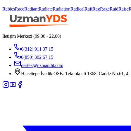
Rabies
Race
Radiant
Radiate
Radiation
Radical
Raft
Rag
Rage
Raid
Raise
İletişim Merkezi (09.00 - 22.00)
0(312) 911 37 15
0(850) 302 67 15
destek@uzmandil.com
Hacettepe İvedik OSB. Teknokenti 1368. Cadde No.61, 4