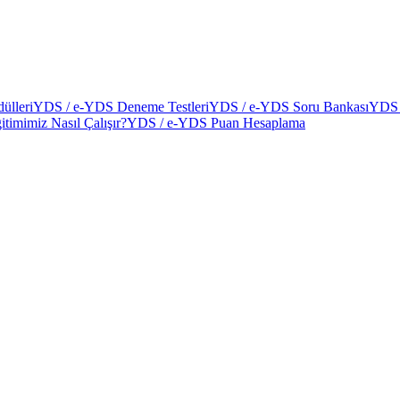
ülleri
YDS / e-YDS Deneme Testleri
YDS / e-YDS Soru Bankası
YDS 
itimimiz Nasıl Çalışır?
YDS / e-YDS Puan Hesaplama