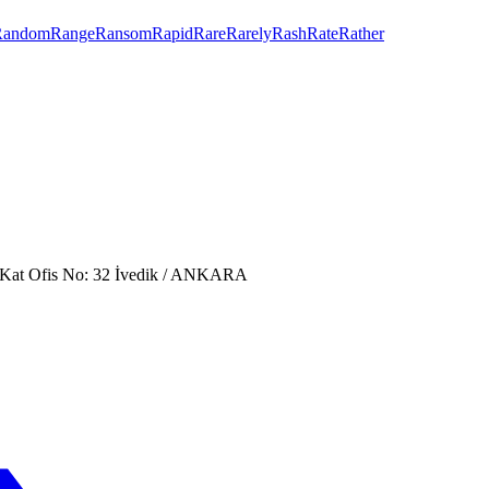
Random
Range
Ransom
Rapid
Rare
Rarely
Rash
Rate
Rather
. Kat Ofis No: 32 İvedik / ANKARA