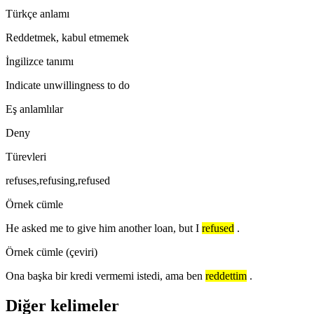
Türkçe anlamı
Reddetmek, kabul etmemek
İngilizce tanımı
Indicate unwillingness to do
Eş anlamlılar
Deny
Türevleri
refuses,refusing,refused
Örnek cümle
He asked me to give him another loan, but I
refused
.
Örnek cümle (çeviri)
Ona başka bir kredi vermemi istedi, ama ben
reddettim
.
Diğer kelimeler