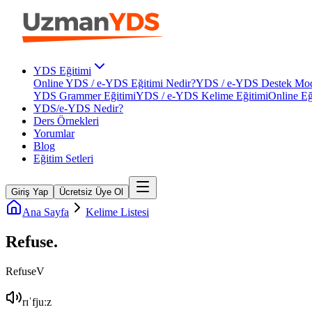
YDS Eğitimi
Online YDS / e-YDS Eğitimi Nedir?
YDS / e-YDS Destek Mod
YDS Grammer Eğitimi
YDS / e-YDS Kelime Eğitimi
Online Eğ
YDS/e-YDS Nedir?
Ders Örnekleri
Yorumlar
Blog
Eğitim Setleri
Giriş Yap
Ücretsiz Üye Ol
Ana Sayfa
Kelime Listesi
Refuse
.
Refuse
V
rɪˈfjuːz