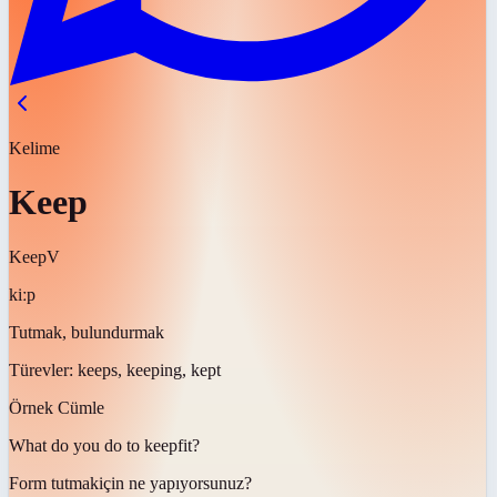
Kelime
Keep
Keep
V
kiːp
Tutmak, bulundurmak
Türevler:
keeps, keeping, kept
Örnek Cümle
What do you do to
keep
fit?
Form
tutmak
için ne yapıyorsunuz?