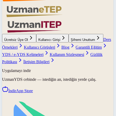
Ders
Ücretsiz Üye Ol
Kullanıcı Girişi
Şifremi Unuttum
Örnekleri
Kullanıcı Görüşleri
Blog
Garantili Eğitim
YDS / e-YDS Kelimeleri
Kullanım Sözleşmesi
Gizlilik
Politikası
İletişim Bilgileri
Uygulamayı indir
UzmanYDS
cebinde — istediğin an, istediğin yerde çalış.
İndir
App Store