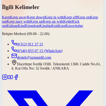
İlgili Kelimeler
Keen
Keep away
Keep down
Keep in with
Keep off
Keep on
Keep
out
Keep pace with
Keep up
Keep up with
Kettle
Kick
out
Kidnap
Kind
Kingdom
Kinship
Knit
Knot
Knowledge
İletişim Merkezi (09.00 - 22.00)
0(312) 911 37 15
0(546) 855 07 15
(WhatsApp)
destek@uzmandil.com
Hacettepe İvedik OSB. Teknokenti 1368. Cadde No.61,
4. Kat Ofis No: 32 İvedik / ANKARA