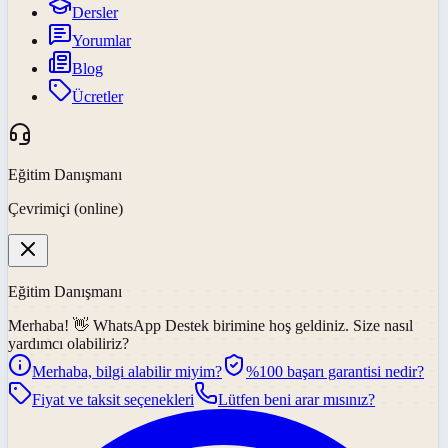
Dersler
Yorumlar
Blog
Ücretler
Eğitim Danışmanı
Çevrimiçi (online)
Eğitim Danışmanı
Merhaba! 👋
WhatsApp Destek
birimine hoş geldiniz. Size nasıl
yardımcı olabiliriz?
Merhaba, bilgi alabilir miyim?
%100 başarı garantisi nedir?
Fiyat ve taksit seçenekleri
Lütfen beni arar mısınız?