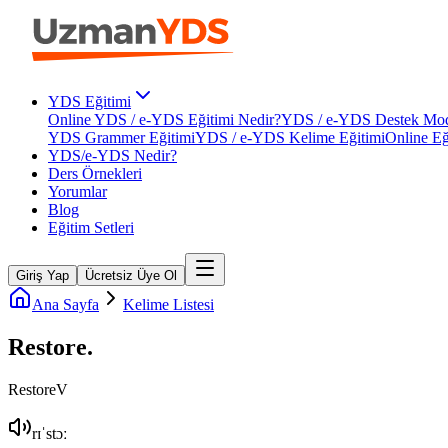
YDS Eğitimi
Online YDS / e-YDS Eğitimi Nedir?
YDS / e-YDS Destek Mod
YDS Grammer Eğitimi
YDS / e-YDS Kelime Eğitimi
Online Eğ
YDS/e-YDS Nedir?
Ders Örnekleri
Yorumlar
Blog
Eğitim Setleri
Giriş Yap
Ücretsiz Üye Ol
Ana Sayfa
Kelime Listesi
Restore
.
Restore
V
rɪˈstɔː