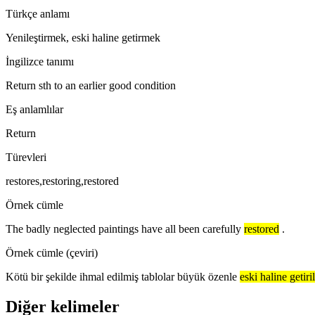
Türkçe anlamı
Yenileştirmek, eski haline getirmek
İngilizce tanımı
Return sth to an earlier good condition
Eş anlamlılar
Return
Türevleri
restores,restoring,restored
Örnek cümle
The badly neglected paintings have all been carefully
restored
.
Örnek cümle (çeviri)
Kötü bir şekilde ihmal edilmiş tablolar büyük özenle
eski haline getiri
Diğer kelimeler