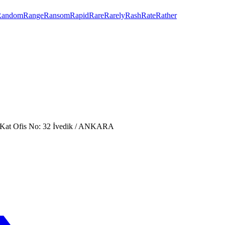
Random
Range
Ransom
Rapid
Rare
Rarely
Rash
Rate
Rather
. Kat Ofis No: 32 İvedik / ANKARA