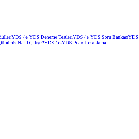
ülleri
YDS / e-YDS Deneme Testleri
YDS / e-YDS Soru Bankası
YDS 
itimimiz Nasıl Çalışır?
YDS / e-YDS Puan Hesaplama