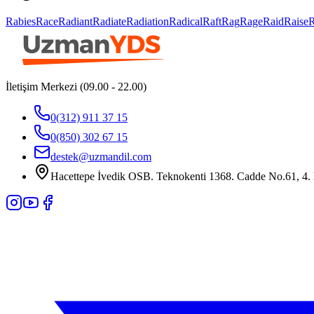
Rabies
Race
Radiant
Radiate
Radiation
Radical
Raft
Rag
Rage
Raid
Raise
İletişim Merkezi (09.00 - 22.00)
0(312) 911 37 15
0(850) 302 67 15
destek@uzmandil.com
Hacettepe İvedik OSB. Teknokenti 1368. Cadde No.61, 4