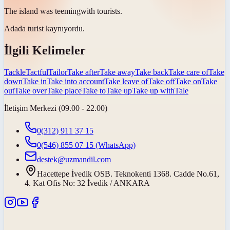
The island was
teeming
with tourists.
Adada turist
kaynıyordu
.
İlgili Kelimeler
Tackle
Tactful
Tailor
Take after
Take away
Take back
Take care of
Take
down
Take in
Take into account
Take leave of
Take off
Take on
Take
out
Take over
Take place
Take to
Take up
Take up with
Tale
İletişim Merkezi (09.00 - 22.00)
0(312) 911 37 15
0(546) 855 07 15
(WhatsApp)
destek@uzmandil.com
Hacettepe İvedik OSB. Teknokenti 1368. Cadde No.61,
4. Kat Ofis No: 32 İvedik / ANKARA