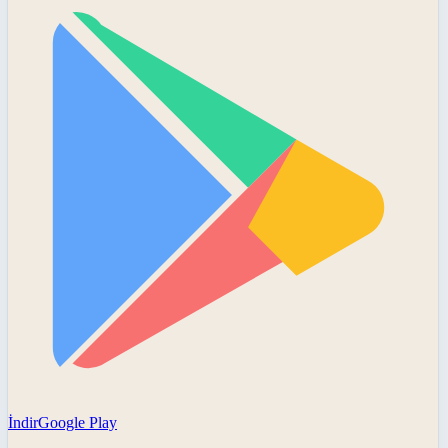
İndir
Google Play