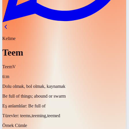
Kelime
Teem
Teem
V
tiːm
Dolu olmak, bol olmak, kaynamak
Be full of things; abound or swarm
Eş anlamlılar:
Be full of
Türevler:
teems,teeming,teemed
Örnek Cümle