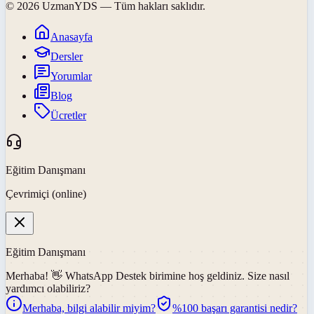
©
2026
UzmanYDS
— Tüm hakları saklıdır.
Anasayfa
Dersler
Yorumlar
Blog
Ücretler
Eğitim Danışmanı
Çevrimiçi (online)
Eğitim Danışmanı
Merhaba! 👋
WhatsApp Destek
birimine hoş geldiniz. Size nasıl
yardımcı olabiliriz?
Merhaba, bilgi alabilir miyim?
%100 başarı garantisi nedir?