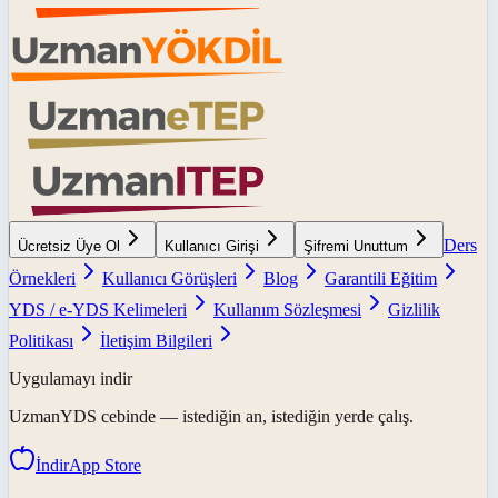
Ders
Ücretsiz Üye Ol
Kullanıcı Girişi
Şifremi Unuttum
Örnekleri
Kullanıcı Görüşleri
Blog
Garantili Eğitim
YDS / e-YDS Kelimeleri
Kullanım Sözleşmesi
Gizlilik
Politikası
İletişim Bilgileri
Uygulamayı indir
UzmanYDS
cebinde — istediğin an, istediğin yerde çalış.
İndir
App Store