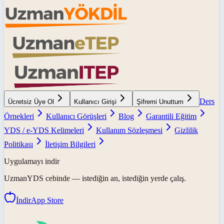
Ders
Ücretsiz Üye Ol
Kullanıcı Girişi
Şifremi Unuttum
Örnekleri
Kullanıcı Görüşleri
Blog
Garantili Eğitim
YDS / e-YDS Kelimeleri
Kullanım Sözleşmesi
Gizlilik
Politikası
İletişim Bilgileri
Uygulamayı indir
UzmanYDS
cebinde — istediğin an, istediğin yerde çalış.
İndir
App Store