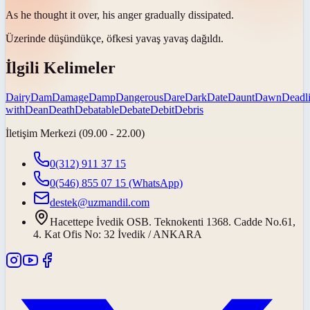
As he thought it over, his anger gradually
dissipated
.
Üzerinde düşündükçe, öfkesi yavaş yavaş
dağıldı
.
İlgili Kelimeler
Dairy
Dam
Damage
Damp
Dangerous
Dare
Dark
Date
Daunt
Dawn
Deadl
with
Dean
Death
Debatable
Debate
Debit
Debris
İletişim Merkezi (09.00 - 22.00)
0(312) 911 37 15
0(546) 855 07 15
(WhatsApp)
destek@uzmandil.com
Hacettepe İvedik OSB. Teknokenti 1368. Cadde No.61,
4. Kat Ofis No: 32 İvedik / ANKARA