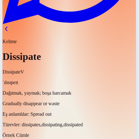
Kelime
Dissipate
Dissipate
V
ˈdɪsɪpeɪt
Dağıtmak, yaymak; boşa harcamak
Gradually disappear or waste
Eş anlamlılar:
Spread out
Türevler:
dissipates,dissipating,dissipated
Örnek Cümle