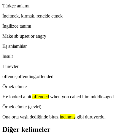
Türkçe anlamı
İncitmek, kırmak, rencide etmek
İngilizce tanımı
Make sb upset or angry
Eş anlamlılar
Insult
Türevleri
offends,offending,offended
Örnek cümle
He looked a bit
offended
when you called him middle-aged.
Örnek cümle (çeviri)
Ona orta yaşlı dediğinde biraz
incinmiş
gibi duruyordu.
Diğer kelimeler