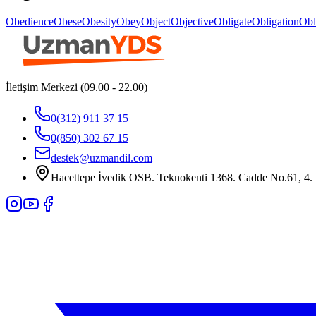
Obedience
Obese
Obesity
Obey
Object
Objective
Obligate
Obligation
Obl
İletişim Merkezi (09.00 - 22.00)
0(312) 911 37 15
0(850) 302 67 15
destek@uzmandil.com
Hacettepe İvedik OSB. Teknokenti 1368. Cadde No.61, 4