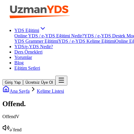
YDS Eğitimi
Online YDS / e-YDS Eğitimi Nedir?
YDS / e-YDS Destek Mod
YDS Grammer Eğitimi
YDS / e-YDS Kelime Eğitimi
Online Eğ
YDS/e-YDS Nedir?
Ders Örnekleri
Yorumlar
Blog
Eğitim Setleri
Giriş Yap
Ücretsiz Üye Ol
Ana Sayfa
Kelime Listesi
Offend
.
Offend
V
əˈfend