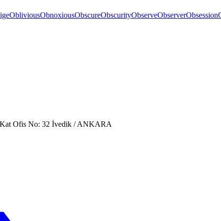
ige
Oblivious
Obnoxious
Obscure
Obscurity
Observe
Observer
Obsession
. Kat Ofis No: 32 İvedik / ANKARA