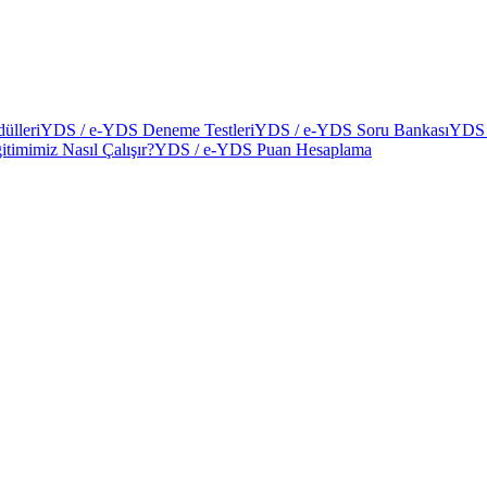
ülleri
YDS / e-YDS Deneme Testleri
YDS / e-YDS Soru Bankası
YDS 
itimimiz Nasıl Çalışır?
YDS / e-YDS Puan Hesaplama