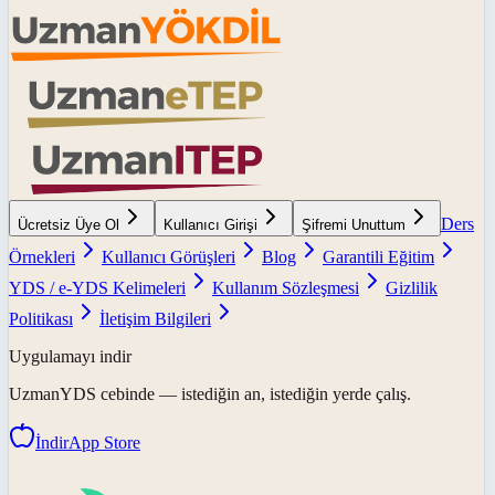
Ders
Ücretsiz Üye Ol
Kullanıcı Girişi
Şifremi Unuttum
Örnekleri
Kullanıcı Görüşleri
Blog
Garantili Eğitim
YDS / e-YDS Kelimeleri
Kullanım Sözleşmesi
Gizlilik
Politikası
İletişim Bilgileri
Uygulamayı indir
UzmanYDS
cebinde — istediğin an, istediğin yerde çalış.
İndir
App Store