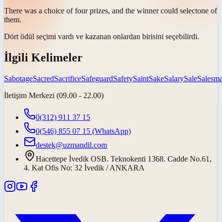
There was a choice of four prizes, and the winner could
select
one of
them.
Dört ödül seçimi vardı ve kazanan onlardan birisini
seçebilirdi
.
İlgili Kelimeler
Sabotage
Sacred
Sacrifice
Safeguard
Safety
Saint
Sake
Salary
Sale
Salesm
İletişim Merkezi (09.00 - 22.00)
0(312) 911 37 15
0(546) 855 07 15
(WhatsApp)
destek@uzmandil.com
Hacettepe İvedik OSB. Teknokenti 1368. Cadde No.61,
4. Kat Ofis No: 32 İvedik / ANKARA