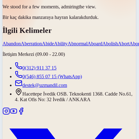
We stood for a few moments,
admiring
the view.
Bir kaç dakika manzaraya
hayran kalarak
durduk.
İlgili Kelimeler
Abandon
Aberration
Abide
Ability
Abnormal
Aboard
Abolish
Abort
Abor
İletişim Merkezi (09.00 - 22.00)
0(312) 911 37 15
0(546) 855 07 15
(WhatsApp)
destek@uzmandil.com
Hacettepe İvedik OSB. Teknokenti 1368. Cadde No.61,
4. Kat Ofis No: 32 İvedik / ANKARA