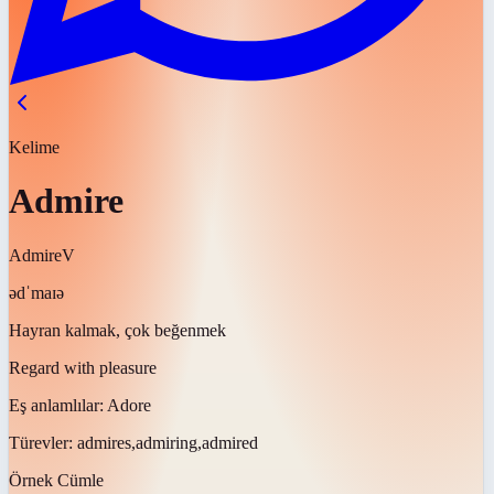
Kelime
Admire
Admire
V
ədˈmaɪə
Hayran kalmak, çok beğenmek
Regard with pleasure
Eş anlamlılar:
Adore
Türevler:
admires,admiring,admired
Örnek Cümle