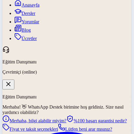
Anasayfa
Dersler
Yorumlar
Blog
Ücretler
Eğitim Danışmanı
Çevrimiçi (online)
Eğitim Danışmanı
Merhaba! 👋
WhatsApp Destek
birimine hoş geldiniz. Size nasıl
yardımcı olabiliriz?
Merhaba, bilgi alabilir miyim?
%100 başarı garantisi nedir?
Fiyat ve taksit seçenekleri
Lütfen beni arar mısınız?