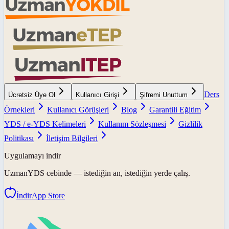
Ders
Ücretsiz Üye Ol
Kullanıcı Girişi
Şifremi Unuttum
Örnekleri
Kullanıcı Görüşleri
Blog
Garantili Eğitim
YDS / e-YDS Kelimeleri
Kullanım Sözleşmesi
Gizlilik
Politikası
İletişim Bilgileri
Uygulamayı indir
UzmanYDS
cebinde — istediğin an, istediğin yerde çalış.
İndir
App Store