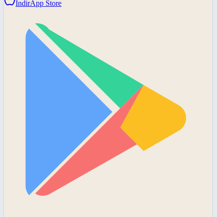
İndir
App Store