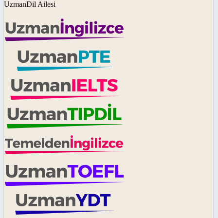
UzmanDil Ailesi