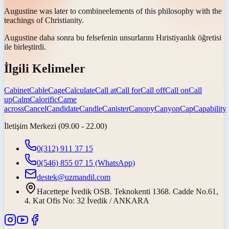
Augustine was later to
combine
elements of this philosophy with the
teachings of Christianity.
Augustine daha sonra bu felsefenin unsurlarını Hıristiyanlık öğretisi
ile
birleştirdi
.
İlgili Kelimeler
Cabinet
Cable
Cage
Calculate
Call at
Call for
Call off
Call on
Call
up
Calm
Calorific
Came
across
Cancel
Candidate
Candle
Canister
Canopy
Canyon
Cap
Capability
İletişim Merkezi (09.00 - 22.00)
0(312) 911 37 15
0(546) 855 07 15
(WhatsApp)
destek@uzmandil.com
Hacettepe İvedik OSB. Teknokenti 1368. Cadde No.61,
4. Kat Ofis No: 32 İvedik / ANKARA