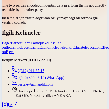
The two parties
encode
confidential data in a form that is not directly
readable by the other party.
İki taraf, diğer tarafın doğrudan okuyamayacağı bir formda gizli
verileri
kodladı
.
İlgili Kelimeler
Eager
Earnest
Earth
Earthquake
Ease
Eat
out
Eccentric
Eccentricity
Economic
Edge
Editor
Educate
Education
Effec
on
Eject
İletişim Merkezi (09.00 - 22.00)
0(312) 911 37 15
0(546) 855 07 15
(WhatsApp)
destek@uzmandil.com
Hacettepe İvedik OSB. Teknokenti 1368. Cadde No.61,
4. Kat Ofis No: 32 İvedik / ANKARA