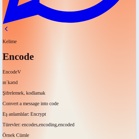
Kelime
Encode
Encode
V
ɪnˈkəʊd
Şifrelemek, kodlamak
Convert a message into code
Eş anlamlılar:
Encrypt
Türevler:
encodes,encoding,encoded
Örnek Cümle