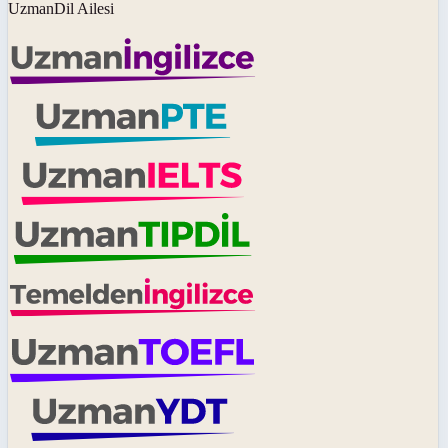
UzmanDil Ailesi