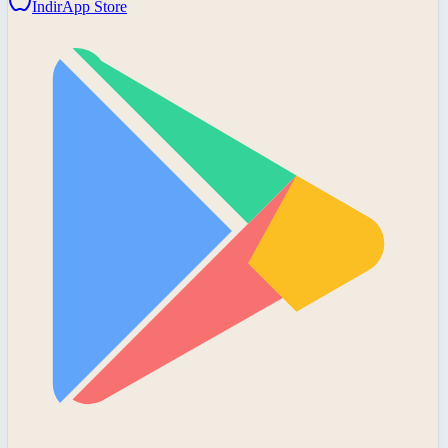
İndir
App Store