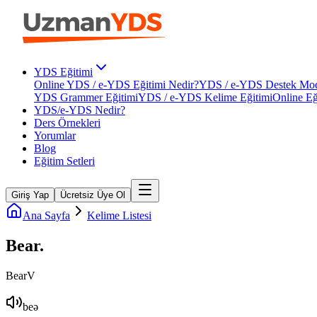
YDS Eğitimi
Online YDS / e-YDS Eğitimi Nedir?
YDS / e-YDS Destek Mod
YDS Grammer Eğitimi
YDS / e-YDS Kelime Eğitimi
Online Eğ
YDS/e-YDS Nedir?
Ders Örnekleri
Yorumlar
Blog
Eğitim Setleri
Giriş Yap
Ücretsiz Üye Ol
Ana Sayfa
Kelime Listesi
Bear
.
Bear
V
beə