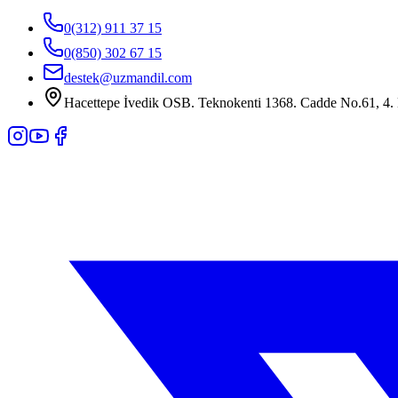
0(312) 911 37 15
0(850) 302 67 15
destek@uzmandil.com
Hacettepe İvedik OSB. Teknokenti 1368. Cadde No.61, 4