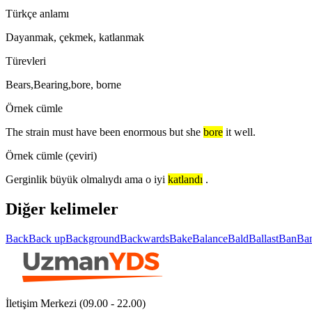
Türkçe anlamı
Dayanmak, çekmek, katlanmak
Türevleri
Bears,Bearing,bore, borne
Örnek cümle
The strain must have been enormous but she
bore
it well.
Örnek cümle (çeviri)
Gerginlik büyük olmalıydı ama o iyi
katlandı
.
Diğer kelimeler
Back
Back up
Background
Backwards
Bake
Balance
Bald
Ballast
Ban
Ba
İletişim Merkezi (09.00 - 22.00)