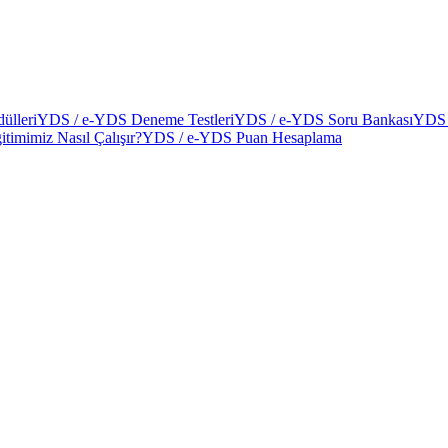
ülleri
YDS / e-YDS Deneme Testleri
YDS / e-YDS Soru Bankası
YDS 
itimimiz Nasıl Çalışır?
YDS / e-YDS Puan Hesaplama