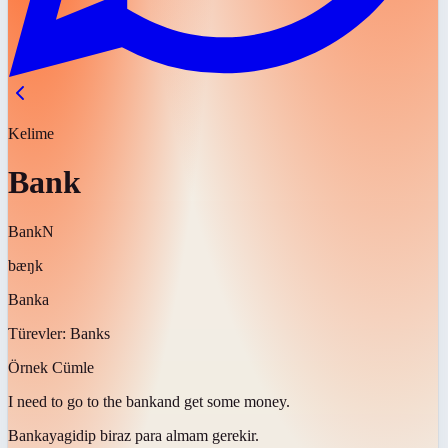
Kelime
Bank
Bank
N
bæŋk
Banka
Türevler:
Banks
Örnek Cümle
I need to go to the
bank
and get some money.
Bankaya
gidip biraz para almam gerekir.