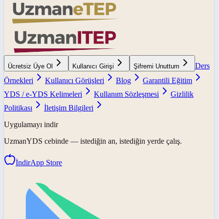
Ders
Ücretsiz Üye Ol
Kullanıcı Girişi
Şifremi Unuttum
Örnekleri
Kullanıcı Görüşleri
Blog
Garantili Eğitim
YDS / e-YDS Kelimeleri
Kullanım Sözleşmesi
Gizlilik
Politikası
İletişim Bilgileri
Uygulamayı indir
UzmanYDS
cebinde — istediğin an, istediğin yerde çalış.
İndir
App Store