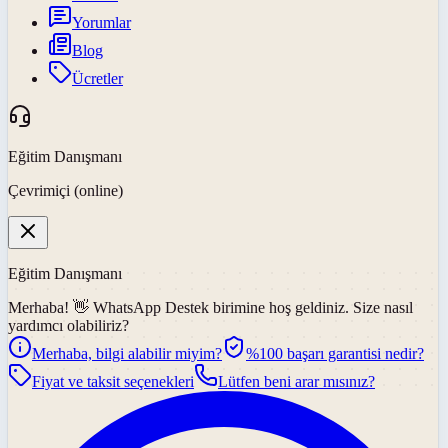
Yorumlar
Blog
Ücretler
Eğitim Danışmanı
Çevrimiçi (online)
Eğitim Danışmanı
Merhaba! 👋
WhatsApp Destek
birimine hoş geldiniz. Size nasıl
yardımcı olabiliriz?
Merhaba, bilgi alabilir miyim?
%100 başarı garantisi nedir?
Fiyat ve taksit seçenekleri
Lütfen beni arar mısınız?