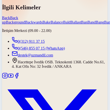
İlgili Kelimeler
Back
Back
up
Background
Backwards
Bake
Balance
Bald
Ballast
Ban
Band
Bang
Ban
İletişim Merkezi (09.00 - 22.00)
0(312) 911 37 15
0(546) 855 07 15
(WhatsApp)
destek@uzmandil.com
Hacettepe İvedik OSB. Teknokenti 1368. Cadde No.61,
4. Kat Ofis No: 32 İvedik / ANKARA