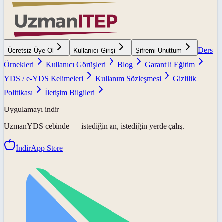
Ders
Ücretsiz Üye Ol
Kullanıcı Girişi
Şifremi Unuttum
Örnekleri
Kullanıcı Görüşleri
Blog
Garantili Eğitim
YDS / e-YDS Kelimeleri
Kullanım Sözleşmesi
Gizlilik
Politikası
İletişim Bilgileri
Uygulamayı indir
UzmanYDS
cebinde — istediğin an, istediğin yerde çalış.
İndir
App Store