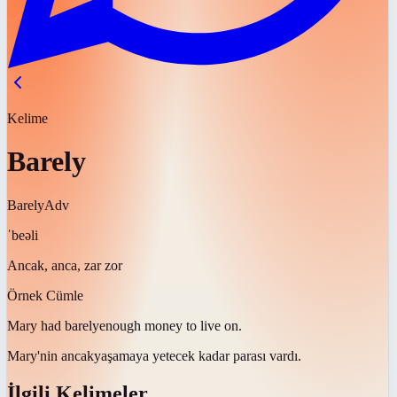
Kelime
Barely
Barely
Adv
ˈbeəli
Ancak, anca, zar zor
Örnek Cümle
Mary had
barely
enough money to live on.
Mary'nin
ancak
yaşamaya yetecek kadar parası vardı.
İlgili Kelimeler