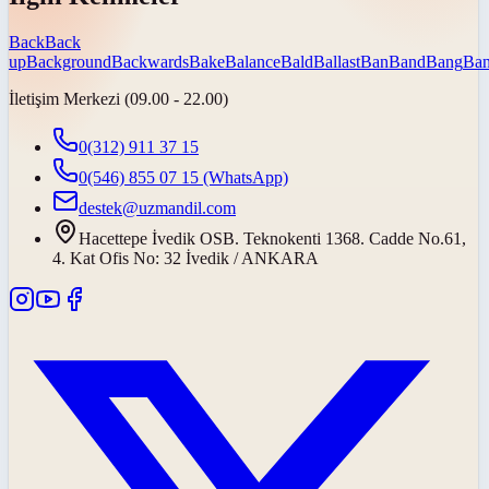
Back
Back
up
Background
Backwards
Bake
Balance
Bald
Ballast
Ban
Band
Bang
Ban
İletişim Merkezi (09.00 - 22.00)
0(312) 911 37 15
0(546) 855 07 15
(WhatsApp)
destek@uzmandil.com
Hacettepe İvedik OSB. Teknokenti 1368. Cadde No.61,
4. Kat Ofis No: 32 İvedik / ANKARA