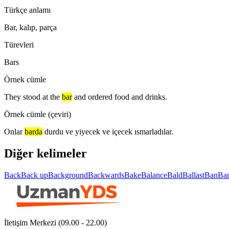
Türkçe anlamı
Bar, kalıp, parça
Türevleri
Bars
Örnek cümle
They stood at the
bar
and ordered food and drinks.
Örnek cümle (çeviri)
Onlar
barda
durdu ve yiyecek ve içecek ısmarladılar.
Diğer kelimeler
Back
Back up
Background
Backwards
Bake
Balance
Bald
Ballast
Ban
Ba
İletişim Merkezi (09.00 - 22.00)