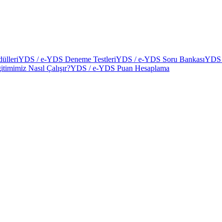
ülleri
YDS / e-YDS Deneme Testleri
YDS / e-YDS Soru Bankası
YDS 
itimimiz Nasıl Çalışır?
YDS / e-YDS Puan Hesaplama