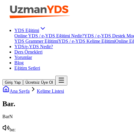
YDS Eğitimi
Online YDS / e-YDS Eğitimi Nedir?
YDS / e-YDS Destek Mod
YDS Grammer Eğitimi
YDS / e-YDS Kelime Eğitimi
Online Eğ
YDS/e-YDS Nedir?
Ders Örnekleri
Yorumlar
Blog
Eğitim Setleri
Giriş Yap
Ücretsiz Üye Ol
Ana Sayfa
Kelime Listesi
Bar
.
Bar
N
bɑː