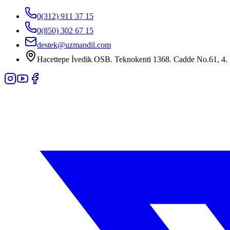
0(312) 911 37 15
0(850) 302 67 15
destek@uzmandil.com
Hacettepe İvedik OSB. Teknokenti 1368. Cadde No.61, 4