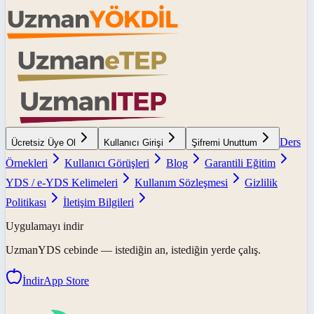
Ders
Ücretsiz Üye Ol
Kullanıcı Girişi
Şifremi Unuttum
Örnekleri
Kullanıcı Görüşleri
Blog
Garantili Eğitim
YDS / e-YDS Kelimeleri
Kullanım Sözleşmesi
Gizlilik
Politikası
İletişim Bilgileri
Uygulamayı indir
UzmanYDS
cebinde — istediğin an, istediğin yerde çalış.
İndir
App Store