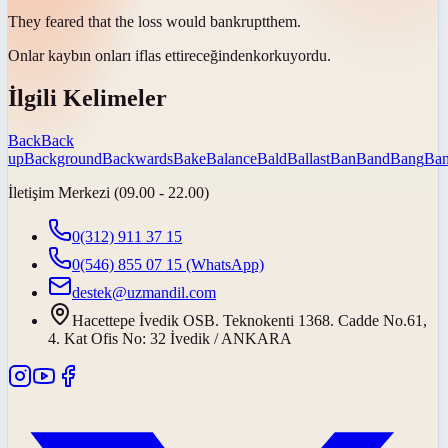
They feared that the loss would
bankrupt
them.
Onlar kaybın onları
iflas ettireceğinden
korkuyordu.
İlgili Kelimeler
Back
Back
up
Background
Backwards
Bake
Balance
Bald
Ballast
Ban
Band
Bang
Ban
İletişim Merkezi (09.00 - 22.00)
0(312) 911 37 15
0(546) 855 07 15
(WhatsApp)
destek@uzmandil.com
Hacettepe İvedik OSB. Teknokenti 1368. Cadde No.61,
4. Kat Ofis No: 32 İvedik / ANKARA