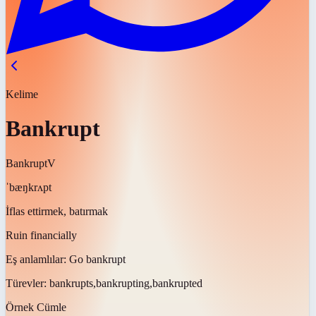
Kelime
Bankrupt
Bankrupt
V
ˈbæŋkrʌpt
İflas ettirmek, batırmak
Ruin financially
Eş anlamlılar:
Go bankrupt
Türevler:
bankrupts,bankrupting,bankrupted
Örnek Cümle