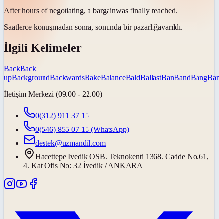
After hours of negotiating, a
bargain
was finally reached.
Saatlerce konuşmadan sonra, sonunda bir
pazarlığa
varıldı.
İlgili Kelimeler
Back
Back
up
Background
Backwards
Bake
Balance
Bald
Ballast
Ban
Band
Bang
Ban
İletişim Merkezi (09.00 - 22.00)
0(312) 911 37 15
0(546) 855 07 15
(WhatsApp)
destek@uzmandil.com
Hacettepe İvedik OSB. Teknokenti 1368. Cadde No.61,
4. Kat Ofis No: 32 İvedik / ANKARA