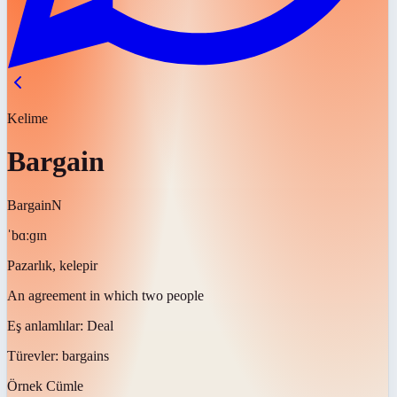
Kelime
Bargain
Bargain
N
ˈbɑːɡɪn
Pazarlık, kelepir
An agreement in which two people
Eş anlamlılar:
Deal
Türevler:
bargains
Örnek Cümle