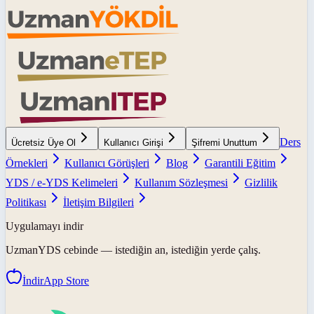
Ders
Ücretsiz Üye Ol
Kullanıcı Girişi
Şifremi Unuttum
Örnekleri
Kullanıcı Görüşleri
Blog
Garantili Eğitim
YDS / e-YDS Kelimeleri
Kullanım Sözleşmesi
Gizlilik
Politikası
İletişim Bilgileri
Uygulamayı indir
UzmanYDS
cebinde — istediğin an, istediğin yerde çalış.
İndir
App Store