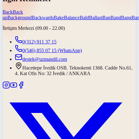
Back
Back
up
Background
Backwards
Bake
Balance
Bald
Ballast
Ban
Band
Bang
Ban
İletişim Merkezi (09.00 - 22.00)
0(312) 911 37 15
0(546) 855 07 15
(WhatsApp)
destek@uzmandil.com
Hacettepe İvedik OSB. Teknokenti 1368. Cadde No.61,
4. Kat Ofis No: 32 İvedik / ANKARA