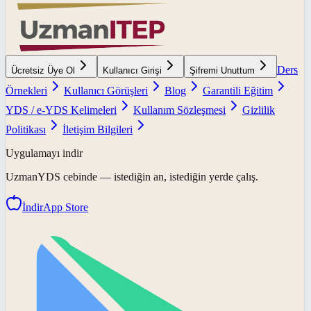
Ders
Ücretsiz Üye Ol
Kullanıcı Girişi
Şifremi Unuttum
Örnekleri
Kullanıcı Görüşleri
Blog
Garantili Eğitim
YDS / e-YDS Kelimeleri
Kullanım Sözleşmesi
Gizlilik
Politikası
İletişim Bilgileri
Uygulamayı indir
UzmanYDS
cebinde — istediğin an, istediğin yerde çalış.
İndir
App Store