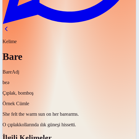
Kelime
Bare
Bare
Adj
beə
Çıplak, bomboş
Örnek Cümle
She felt the warm sun on her
bare
arms.
O
çıplak
kollarında ılık güneşi hissetti.
İlgili Kelimeler