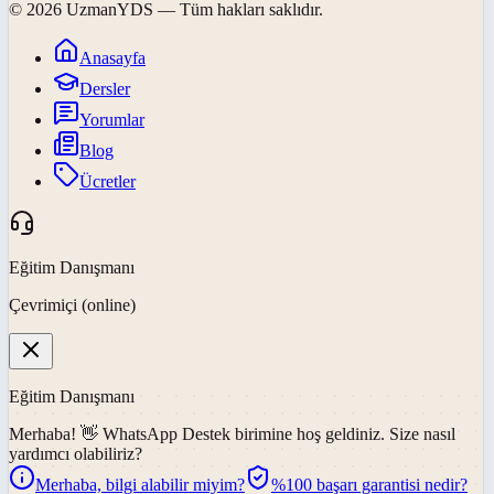
©
2026
UzmanYDS
— Tüm hakları saklıdır.
Anasayfa
Dersler
Yorumlar
Blog
Ücretler
Eğitim Danışmanı
Çevrimiçi (online)
Eğitim Danışmanı
Merhaba! 👋
WhatsApp Destek
birimine hoş geldiniz. Size nasıl
yardımcı olabiliriz?
Merhaba, bilgi alabilir miyim?
%100 başarı garantisi nedir?