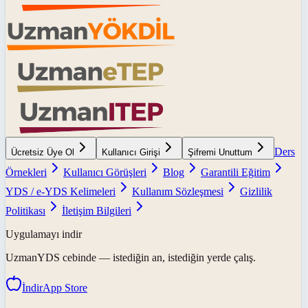
Ders
Ücretsiz Üye Ol
Kullanıcı Girişi
Şifremi Unuttum
Örnekleri
Kullanıcı Görüşleri
Blog
Garantili Eğitim
YDS / e-YDS Kelimeleri
Kullanım Sözleşmesi
Gizlilik
Politikası
İletişim Bilgileri
Uygulamayı indir
UzmanYDS
cebinde — istediğin an, istediğin yerde çalış.
İndir
App Store