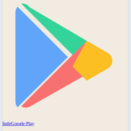
İndir
Google Play