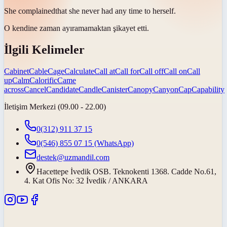
She
complained
that she never had any time to herself.
O kendine zaman ayıramamaktan
şikayet etti
.
İlgili Kelimeler
Cabinet
Cable
Cage
Calculate
Call at
Call for
Call off
Call on
Call
up
Calm
Calorific
Came
across
Cancel
Candidate
Candle
Canister
Canopy
Canyon
Cap
Capability
İletişim Merkezi (09.00 - 22.00)
0(312) 911 37 15
0(546) 855 07 15
(WhatsApp)
destek@uzmandil.com
Hacettepe İvedik OSB. Teknokenti 1368. Cadde No.61,
4. Kat Ofis No: 32 İvedik / ANKARA