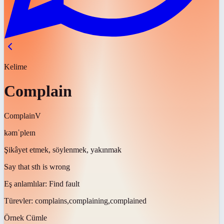
Kelime
Complain
Complain
V
kəmˈpleɪn
Şikâyet etmek, söylenmek, yakınmak
Say that sth is wrong
Eş anlamlılar:
Find fault
Türevler:
complains,complaining,complained
Örnek Cümle