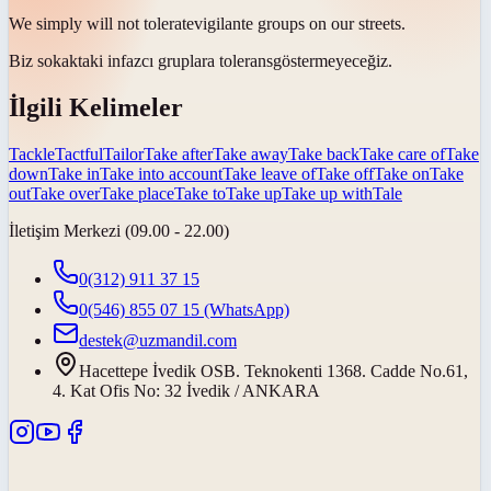
We simply will not
tolerate
vigilante groups on our streets.
Biz sokaktaki infazcı gruplara
tolerans
göstermeyeceğiz.
İlgili Kelimeler
Tackle
Tactful
Tailor
Take after
Take away
Take back
Take care of
Take
down
Take in
Take into account
Take leave of
Take off
Take on
Take
out
Take over
Take place
Take to
Take up
Take up with
Tale
İletişim Merkezi (09.00 - 22.00)
0(312) 911 37 15
0(546) 855 07 15
(WhatsApp)
destek@uzmandil.com
Hacettepe İvedik OSB. Teknokenti 1368. Cadde No.61,
4. Kat Ofis No: 32 İvedik / ANKARA