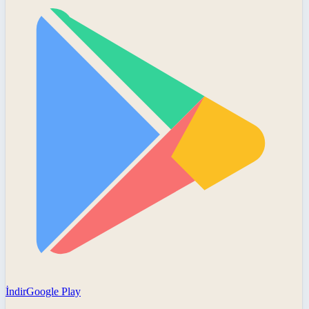
İndir
Google Play