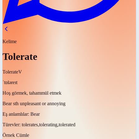
Kelime
Tolerate
Tolerate
V
ˈtɒləreɪt
Hoş görmek, tahammül etmek
Bear sth unpleasant or annoying
Eş anlamlılar:
Bear
Türevler:
tolerates,tolerating,tolerated
Örnek Cümle