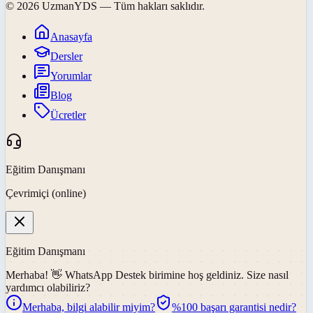
©
2026
UzmanYDS
— Tüm hakları saklıdır.
Anasayfa
Dersler
Yorumlar
Blog
Ücretler
Eğitim Danışmanı
Çevrimiçi (online)
Eğitim Danışmanı
Merhaba! 👋
WhatsApp Destek
birimine hoş geldiniz. Size nasıl
yardımcı olabiliriz?
Merhaba, bilgi alabilir miyim?
%100 başarı garantisi nedir?