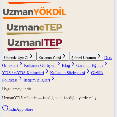
Ders
Ücretsiz Üye Ol
Kullanıcı Girişi
Şifremi Unuttum
Örnekleri
Kullanıcı Görüşleri
Blog
Garantili Eğitim
YDS / e-YDS Kelimeleri
Kullanım Sözleşmesi
Gizlilik
Politikası
İletişim Bilgileri
Uygulamayı indir
UzmanYDS
cebinde — istediğin an, istediğin yerde çalış.
İndir
App Store