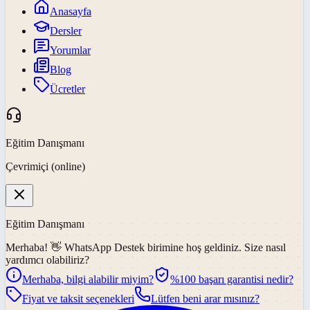
Anasayfa
Dersler
Yorumlar
Blog
Ücretler
Eğitim Danışmanı
Çevrimiçi (online)
Eğitim Danışmanı
Merhaba! 👋
WhatsApp Destek
birimine hoş geldiniz. Size nasıl
yardımcı olabiliriz?
Merhaba, bilgi alabilir miyim?
%100 başarı garantisi nedir?
Fiyat ve taksit seçenekleri
Lütfen beni arar mısınız?