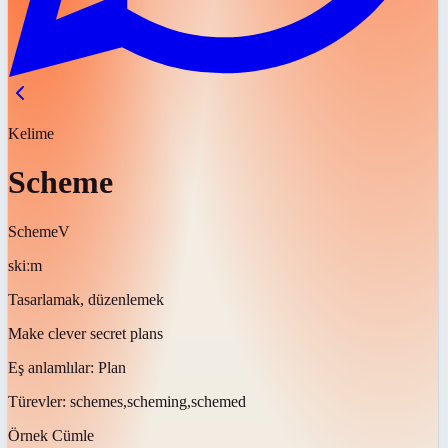
Kelime
Scheme
Scheme
V
skiːm
Tasarlamak, düzenlemek
Make clever secret plans
Eş anlamlılar:
Plan
Türevler:
schemes,scheming,schemed
Örnek Cümle