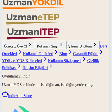
Ders
Ücretsiz Üye Ol
Kullanıcı Girişi
Şifremi Unuttum
Örnekleri
Kullanıcı Görüşleri
Blog
Garantili Eğitim
YDS / e-YDS Kelimeleri
Kullanım Sözleşmesi
Gizlilik
Politikası
İletişim Bilgileri
Uygulamayı indir
UzmanYDS
cebinde — istediğin an, istediğin yerde çalış.
İndir
App Store