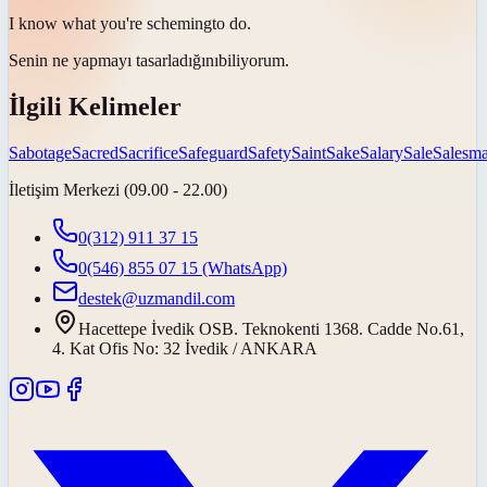
I know what you're
scheming
to do.
Senin ne yapmayı
tasarladığını
biliyorum.
İlgili Kelimeler
Sabotage
Sacred
Sacrifice
Safeguard
Safety
Saint
Sake
Salary
Sale
Salesm
İletişim Merkezi (09.00 - 22.00)
0(312) 911 37 15
0(546) 855 07 15
(WhatsApp)
destek@uzmandil.com
Hacettepe İvedik OSB. Teknokenti 1368. Cadde No.61,
4. Kat Ofis No: 32 İvedik / ANKARA