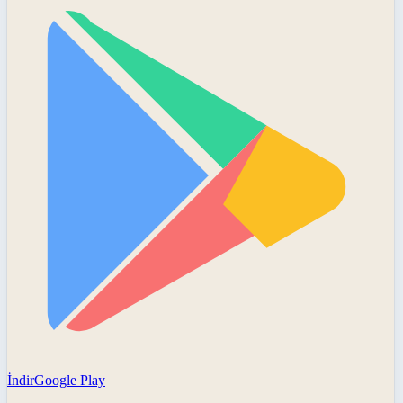
İndir
Google Play