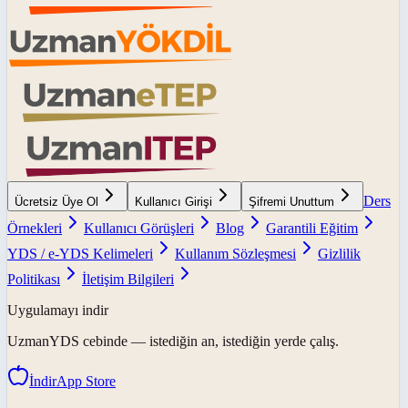
Ders
Ücretsiz Üye Ol
Kullanıcı Girişi
Şifremi Unuttum
Örnekleri
Kullanıcı Görüşleri
Blog
Garantili Eğitim
YDS / e-YDS Kelimeleri
Kullanım Sözleşmesi
Gizlilik
Politikası
İletişim Bilgileri
Uygulamayı indir
UzmanYDS
cebinde — istediğin an, istediğin yerde çalış.
İndir
App Store