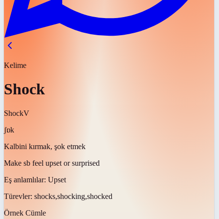
Kelime
Shock
Shock
V
ʃɒk
Kalbini kırmak, şok etmek
Make sb feel upset or surprised
Eş anlamlılar:
Upset
Türevler:
shocks,shocking,shocked
Örnek Cümle