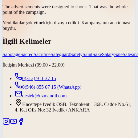
The advertisements were designed to
shock
. That was the whole
point of the campaign.
Yeni ilanlar
şok etmek
için dizayn edildi. Kampanyanın ana teması
buydu.
İlgili Kelimeler
Sabotage
Sacred
Sacrifice
Safeguard
Safety
Saint
Sake
Salary
Sale
Salesm
İletişim Merkezi (09.00 - 22.00)
0(312) 911 37 15
0(546) 855 07 15
(WhatsApp)
destek@uzmandil.com
Hacettepe İvedik OSB. Teknokenti 1368. Cadde No.61,
4. Kat Ofis No: 32 İvedik / ANKARA