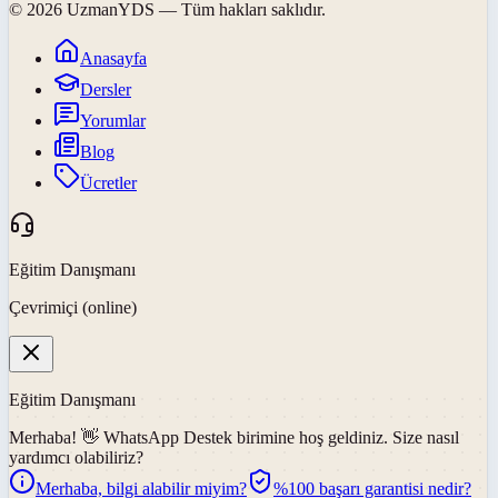
©
2026
UzmanYDS
— Tüm hakları saklıdır.
Anasayfa
Dersler
Yorumlar
Blog
Ücretler
Eğitim Danışmanı
Çevrimiçi (online)
Eğitim Danışmanı
Merhaba! 👋
WhatsApp Destek
birimine hoş geldiniz. Size nasıl
yardımcı olabiliriz?
Merhaba, bilgi alabilir miyim?
%100 başarı garantisi nedir?