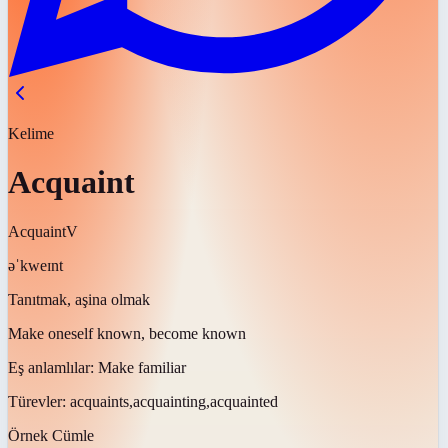
Kelime
Acquaint
Acquaint
V
əˈkweɪnt
Tanıtmak, aşina olmak
Make oneself known, become known
Eş anlamlılar:
Make familiar
Türevler:
acquaints,acquainting,acquainted
Örnek Cümle