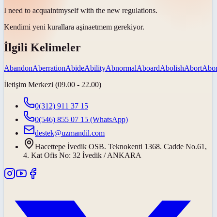
I need to
acquaint
myself with the new regulations.
Kendimi yeni kurallara
aşina
etmem gerekiyor.
İlgili Kelimeler
Abandon
Aberration
Abide
Ability
Abnormal
Aboard
Abolish
Abort
Abor
İletişim Merkezi (09.00 - 22.00)
0(312) 911 37 15
0(546) 855 07 15
(WhatsApp)
destek@uzmandil.com
Hacettepe İvedik OSB. Teknokenti 1368. Cadde No.61,
4. Kat Ofis No: 32 İvedik / ANKARA