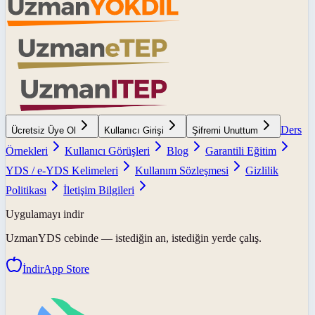
Ders
Ücretsiz Üye Ol
Kullanıcı Girişi
Şifremi Unuttum
Örnekleri
Kullanıcı Görüşleri
Blog
Garantili Eğitim
YDS / e-YDS Kelimeleri
Kullanım Sözleşmesi
Gizlilik
Politikası
İletişim Bilgileri
Uygulamayı indir
UzmanYDS
cebinde — istediğin an, istediğin yerde çalış.
İndir
App Store