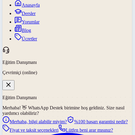
Anasayfa
Dersler
Yorumlar
Blog
Ücretler
Eğitim Danışmanı
Çevrimiçi (online)
Eğitim Danışmanı
Merhaba! 👋
WhatsApp Destek
birimine hoş geldiniz. Size nasıl
yardımcı olabiliriz?
Merhaba, bilgi alabilir miyim?
%100 başarı garantisi nedir?
Fiyat ve taksit seçenekleri
Lütfen beni arar mısınız?