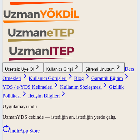
Ders
Ücretsiz Üye Ol
Kullanıcı Girişi
Şifremi Unuttum
Örnekleri
Kullanıcı Görüşleri
Blog
Garantili Eğitim
YDS / e-YDS Kelimeleri
Kullanım Sözleşmesi
Gizlilik
Politikası
İletişim Bilgileri
Uygulamayı indir
UzmanYDS
cebinde — istediğin an, istediğin yerde çalış.
İndir
App Store