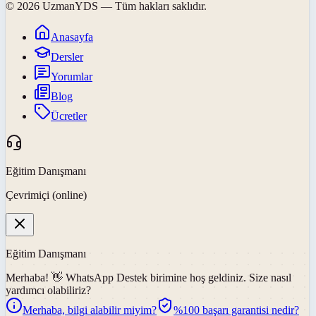
©
2026
UzmanYDS
— Tüm hakları saklıdır.
Anasayfa
Dersler
Yorumlar
Blog
Ücretler
Eğitim Danışmanı
Çevrimiçi (online)
Eğitim Danışmanı
Merhaba! 👋
WhatsApp Destek
birimine hoş geldiniz. Size nasıl
yardımcı olabiliriz?
Merhaba, bilgi alabilir miyim?
%100 başarı garantisi nedir?