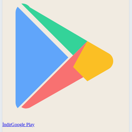
İndir
Google Play