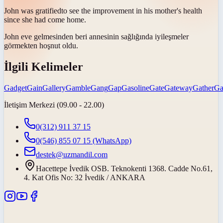
John was
gratified
to see the improvement in his mother's health
since she had come home.
John eve gelmesinden beri annesinin sağlığında iyileşmeler
görmekten
hoşnut oldu
.
İlgili Kelimeler
Gadget
Gain
Gallery
Gamble
Gang
Gap
Gasoline
Gate
Gateway
Gather
Ga
İletişim Merkezi (09.00 - 22.00)
0(312) 911 37 15
0(546) 855 07 15
(WhatsApp)
destek@uzmandil.com
Hacettepe İvedik OSB. Teknokenti 1368. Cadde No.61,
4. Kat Ofis No: 32 İvedik / ANKARA