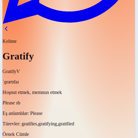
Kelime
Gratify
Gratify
V
ˈɡrætɪfaɪ
Hoşnut etmek, memnun etmek
Please sb
Eş anlamlılar:
Please
Türevler:
gratifies,gratifying,gratified
Örnek Cümle