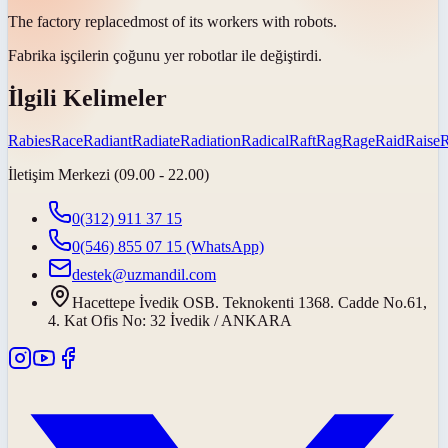
The factory
replaced
most of its workers with robots.
Fabrika işçilerin çoğunu yer robotlar ile
değiştirdi
.
İlgili Kelimeler
Rabies
Race
Radiant
Radiate
Radiation
Radical
Raft
Rag
Rage
Raid
Raise
İletişim Merkezi (09.00 - 22.00)
0(312) 911 37 15
0(546) 855 07 15
(WhatsApp)
destek@uzmandil.com
Hacettepe İvedik OSB. Teknokenti 1368. Cadde No.61,
4. Kat Ofis No: 32 İvedik / ANKARA