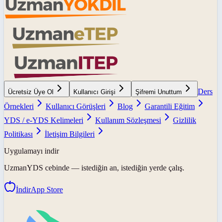
Ders
Ücretsiz Üye Ol
Kullanıcı Girişi
Şifremi Unuttum
Örnekleri
Kullanıcı Görüşleri
Blog
Garantili Eğitim
YDS / e-YDS Kelimeleri
Kullanım Sözleşmesi
Gizlilik
Politikası
İletişim Bilgileri
Uygulamayı indir
UzmanYDS
cebinde — istediğin an, istediğin yerde çalış.
İndir
App Store