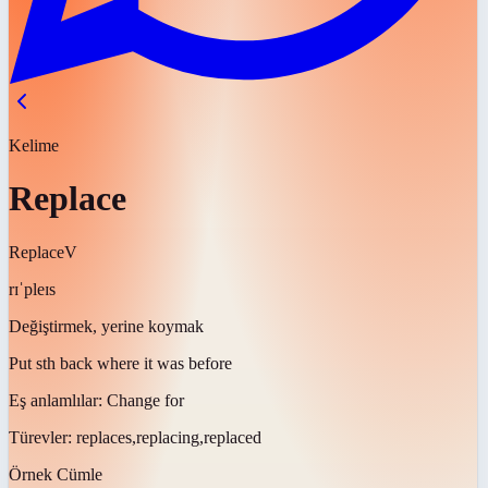
Kelime
Replace
Replace
V
rɪˈpleɪs
Değiştirmek, yerine koymak
Put sth back where it was before
Eş anlamlılar:
Change for
Türevler:
replaces,replacing,replaced
Örnek Cümle