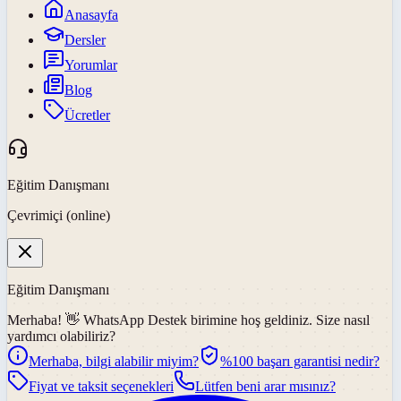
Anasayfa
Dersler
Yorumlar
Blog
Ücretler
Eğitim Danışmanı
Çevrimiçi (online)
Eğitim Danışmanı
Merhaba! 👋
WhatsApp Destek
birimine hoş geldiniz. Size nasıl
yardımcı olabiliriz?
Merhaba, bilgi alabilir miyim?
%100 başarı garantisi nedir?
Fiyat ve taksit seçenekleri
Lütfen beni arar mısınız?