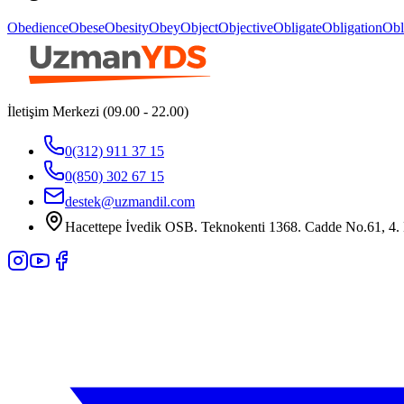
Obedience
Obese
Obesity
Obey
Object
Objective
Obligate
Obligation
Obl
İletişim Merkezi (09.00 - 22.00)
0(312) 911 37 15
0(850) 302 67 15
destek@uzmandil.com
Hacettepe İvedik OSB. Teknokenti 1368. Cadde No.61, 4