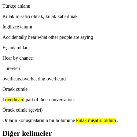
Türkçe anlamı
Kulak misafiri olmak, kulak kabartmak
İngilizce tanımı
Accidentally hear what other people are saying
Eş anlamlılar
Hear by chance
Türevleri
overhears,overhearing,overheard
Örnek cümle
I
overheard
part of their conversation.
Örnek cümle (çeviri)
Onların konuşmalarının bir bölümüne
kulak misafiri oldum
.
Diğer kelimeler