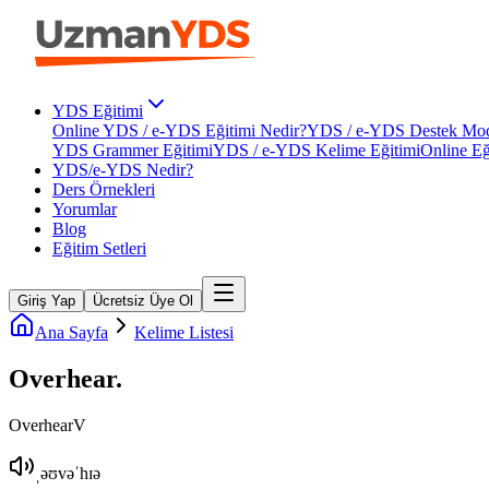
YDS Eğitimi
Online YDS / e-YDS Eğitimi Nedir?
YDS / e-YDS Destek Mod
YDS Grammer Eğitimi
YDS / e-YDS Kelime Eğitimi
Online Eğ
YDS/e-YDS Nedir?
Ders Örnekleri
Yorumlar
Blog
Eğitim Setleri
Giriş Yap
Ücretsiz Üye Ol
Ana Sayfa
Kelime Listesi
Overhear
.
Overhear
V
ˌəʊvəˈhɪə