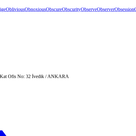
ige
Oblivious
Obnoxious
Obscure
Obscurity
Observe
Observer
Obsession
. Kat Ofis No: 32 İvedik / ANKARA