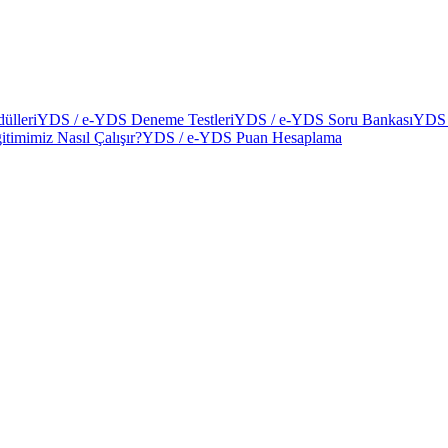
ülleri
YDS / e-YDS Deneme Testleri
YDS / e-YDS Soru Bankası
YDS 
itimimiz Nasıl Çalışır?
YDS / e-YDS Puan Hesaplama