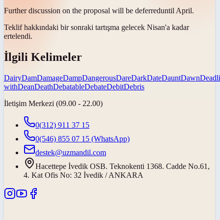
Further discussion on the proposal will be
deferred
until April.
Teklif hakkındaki bir sonraki tartışma gelecek Nisan'a kadar
ertelendi
.
İlgili Kelimeler
Dairy
Dam
Damage
Damp
Dangerous
Dare
Dark
Date
Daunt
Dawn
Deadl
with
Dean
Death
Debatable
Debate
Debit
Debris
İletişim Merkezi (09.00 - 22.00)
0(312) 911 37 15
0(546) 855 07 15
(WhatsApp)
destek@uzmandil.com
Hacettepe İvedik OSB. Teknokenti 1368. Cadde No.61,
4. Kat Ofis No: 32 İvedik / ANKARA