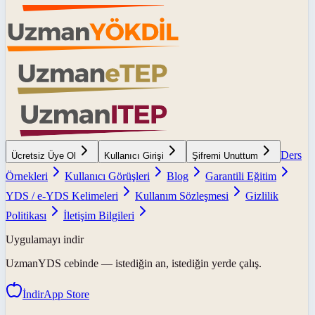
Ders
Ücretsiz Üye Ol
Kullanıcı Girişi
Şifremi Unuttum
Örnekleri
Kullanıcı Görüşleri
Blog
Garantili Eğitim
YDS / e-YDS Kelimeleri
Kullanım Sözleşmesi
Gizlilik
Politikası
İletişim Bilgileri
Uygulamayı indir
UzmanYDS
cebinde — istediğin an, istediğin yerde çalış.
İndir
App Store