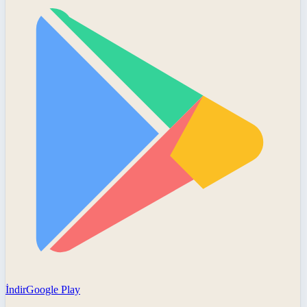
İndir
Google Play