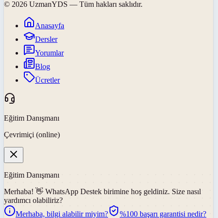
©
2026
UzmanYDS
— Tüm hakları saklıdır.
Anasayfa
Dersler
Yorumlar
Blog
Ücretler
Eğitim Danışmanı
Çevrimiçi (online)
Eğitim Danışmanı
Merhaba! 👋
WhatsApp Destek
birimine hoş geldiniz. Size nasıl
yardımcı olabiliriz?
Merhaba, bilgi alabilir miyim?
%100 başarı garantisi nedir?