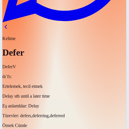
Kelime
Defer
Defer
V
dɪˈfɜː
Ertelemek, tecil etmek
Delay sth until a later time
Eş anlamlılar:
Delay
Türevler:
defers,deferring,deferred
Örnek Cümle