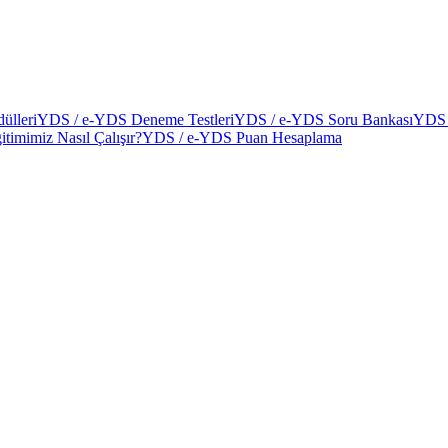
ülleri
YDS / e-YDS Deneme Testleri
YDS / e-YDS Soru Bankası
YDS 
itimimiz Nasıl Çalışır?
YDS / e-YDS Puan Hesaplama