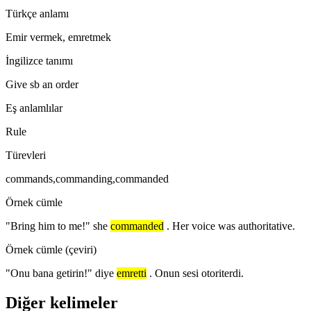
Türkçe anlamı
Emir vermek, emretmek
İngilizce tanımı
Give sb an order
Eş anlamlılar
Rule
Türevleri
commands,commanding,commanded
Örnek cümle
"Bring him to me!" she
commanded
. Her voice was authoritative.
Örnek cümle (çeviri)
"Onu bana getirin!" diye
emretti
. Onun sesi otoriterdi.
Diğer kelimeler