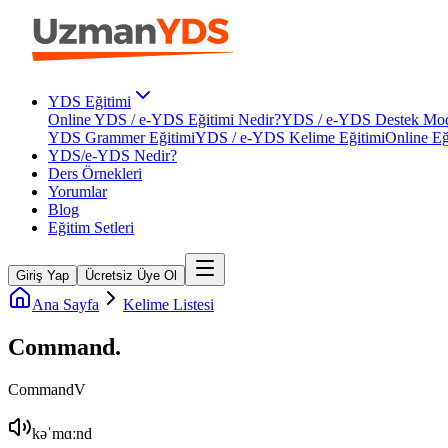
YDS Eğitimi
Online YDS / e-YDS Eğitimi Nedir?
YDS / e-YDS Destek Mod
YDS Grammer Eğitimi
YDS / e-YDS Kelime Eğitimi
Online Eğ
YDS/e-YDS Nedir?
Ders Örnekleri
Yorumlar
Blog
Eğitim Setleri
Giriş Yap
Ücretsiz Üye Ol
Ana Sayfa
Kelime Listesi
Command
.
Command
V
kəˈmɑːnd