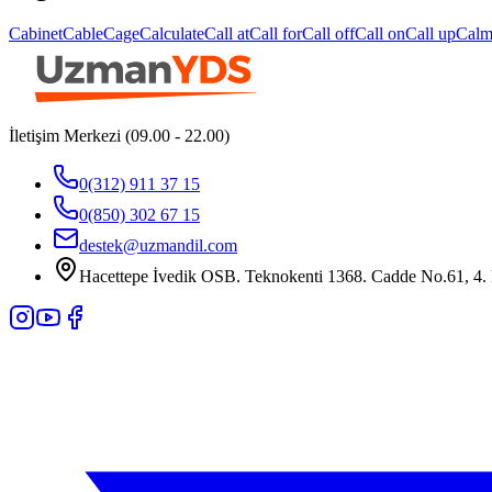
Cabinet
Cable
Cage
Calculate
Call at
Call for
Call off
Call on
Call up
Cal
İletişim Merkezi (09.00 - 22.00)
0(312) 911 37 15
0(850) 302 67 15
destek@uzmandil.com
Hacettepe İvedik OSB. Teknokenti 1368. Cadde No.61, 4