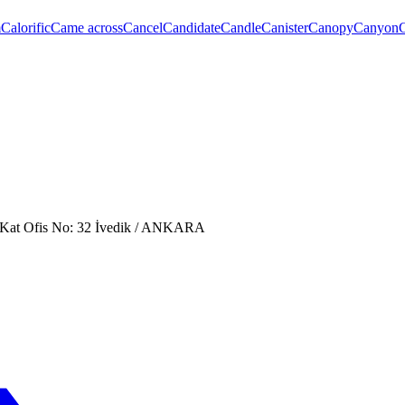
m
Calorific
Came across
Cancel
Candidate
Candle
Canister
Canopy
Canyon
. Kat Ofis No: 32 İvedik / ANKARA