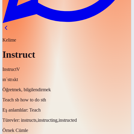
Kelime
Instruct
Instruct
V
ɪnˈstrʌkt
Öğretmek, bilgilendirmek
Teach sb how to do sth
Eş anlamlılar:
Teach
Türevler:
instructs,instructing,instructed
Örnek Cümle