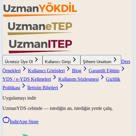
Ders
Ücretsiz Üye Ol
Kullanıcı Girişi
Şifremi Unuttum
Örnekleri
Kullanıcı Görüşleri
Blog
Garantili Eğitim
YDS / e-YDS Kelimeleri
Kullanım Sözleşmesi
Gizlilik
Politikası
İletişim Bilgileri
Uygulamayı indir
UzmanYDS
cebinde — istediğin an, istediğin yerde çalış.
İndir
App Store