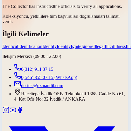
The Collector has
instructed
the officials to verify all applications.
Koleksiyoncu, yetkililere tüm başvuruları doğrulamaları
talimatı
verdi
.
İlgili Kelimeler
Identical
Identification
Identify
Identity
Ignite
Ignore
Illegal
Illicit
Illness
Il
İletişim Merkezi (09.00 - 22.00)
0(312) 911 37 15
0(546) 855 07 15
(WhatsApp)
destek@uzmandil.com
Hacettepe İvedik OSB. Teknokenti 1368. Cadde No.61,
4. Kat Ofis No: 32 İvedik / ANKARA