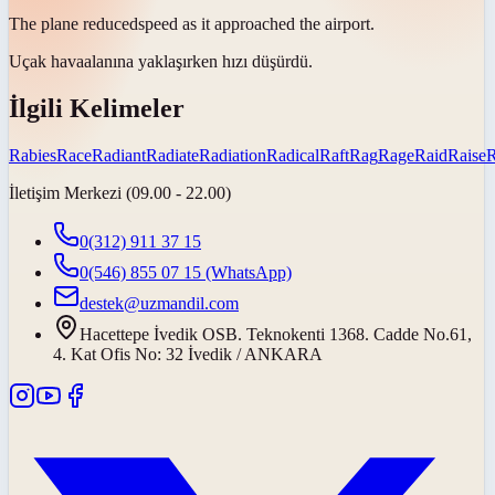
The plane
reduced
speed as it approached the airport.
Uçak havaalanına yaklaşırken hızı
düşürdü
.
İlgili Kelimeler
Rabies
Race
Radiant
Radiate
Radiation
Radical
Raft
Rag
Rage
Raid
Raise
İletişim Merkezi (09.00 - 22.00)
0(312) 911 37 15
0(546) 855 07 15
(WhatsApp)
destek@uzmandil.com
Hacettepe İvedik OSB. Teknokenti 1368. Cadde No.61,
4. Kat Ofis No: 32 İvedik / ANKARA