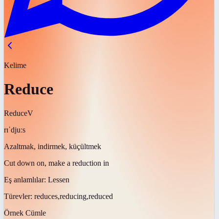
Kelime
Reduce
Reduce
V
rɪˈdjuːs
Azaltmak, indirmek, küçültmek
Cut down on, make a reduction in
Eş anlamlılar:
Lessen
Türevler:
reduces,reducing,reduced
Örnek Cümle