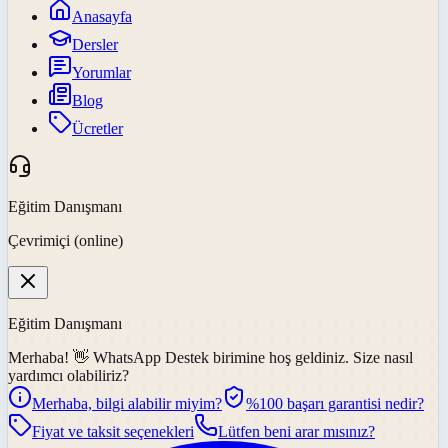
Anasayfa
Dersler
Yorumlar
Blog
Ücretler
Eğitim Danışmanı
Çevrimiçi (online)
Eğitim Danışmanı
Merhaba! 👋
WhatsApp Destek
birimine hoş geldiniz. Size nasıl
yardımcı olabiliriz?
Merhaba, bilgi alabilir miyim?
%100 başarı garantisi nedir?
Fiyat ve taksit seçenekleri
Lütfen beni arar mısınız?