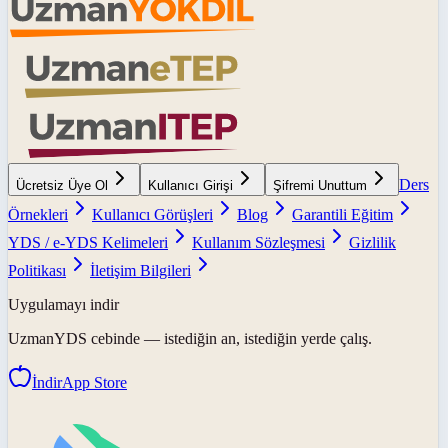
Ders
Ücretsiz Üye Ol
Kullanıcı Girişi
Şifremi Unuttum
Örnekleri
Kullanıcı Görüşleri
Blog
Garantili Eğitim
YDS / e-YDS Kelimeleri
Kullanım Sözleşmesi
Gizlilik
Politikası
İletişim Bilgileri
Uygulamayı indir
UzmanYDS
cebinde — istediğin an, istediğin yerde çalış.
İndir
App Store