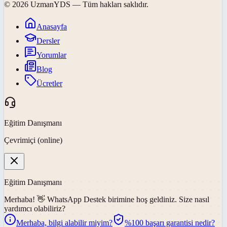
©
2026
UzmanYDS
— Tüm hakları saklıdır.
Anasayfa
Dersler
Yorumlar
Blog
Ücretler
Eğitim Danışmanı
Çevrimiçi (online)
Eğitim Danışmanı
Merhaba! 👋
WhatsApp Destek
birimine hoş geldiniz. Size nasıl
yardımcı olabiliriz?
Merhaba, bilgi alabilir miyim?
%100 başarı garantisi nedir?