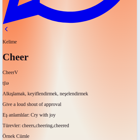
Kelime
Cheer
Cheer
V
tʃɪə
Alkışlamak, keyiflendirmek, neşelendirmek
Give a loud shout of approval
Eş anlamlılar:
Cry with joy
Türevler:
cheers,cheering,cheered
Örnek Cümle