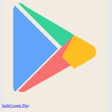
İndir
Google Play