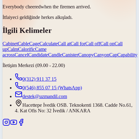
Everybody
cheered
when the firemen arrived.
İtfaiyeci geldiğinde herkes
alkışladı
.
İlgili Kelimeler
Cabinet
Cable
Cage
Calculate
Call at
Call for
Call off
Call on
Call
up
Calm
Calorific
Came
across
Cancel
Candidate
Candle
Canister
Canopy
Canyon
Cap
Capability
İletişim Merkezi (09.00 - 22.00)
0(312) 911 37 15
0(546) 855 07 15
(WhatsApp)
destek@uzmandil.com
Hacettepe İvedik OSB. Teknokenti 1368. Cadde No.61,
4. Kat Ofis No: 32 İvedik / ANKARA