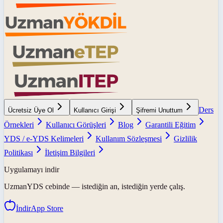
Ders
Ücretsiz Üye Ol
Kullanıcı Girişi
Şifremi Unuttum
Örnekleri
Kullanıcı Görüşleri
Blog
Garantili Eğitim
YDS / e-YDS Kelimeleri
Kullanım Sözleşmesi
Gizlilik
Politikası
İletişim Bilgileri
Uygulamayı indir
UzmanYDS
cebinde — istediğin an, istediğin yerde çalış.
İndir
App Store