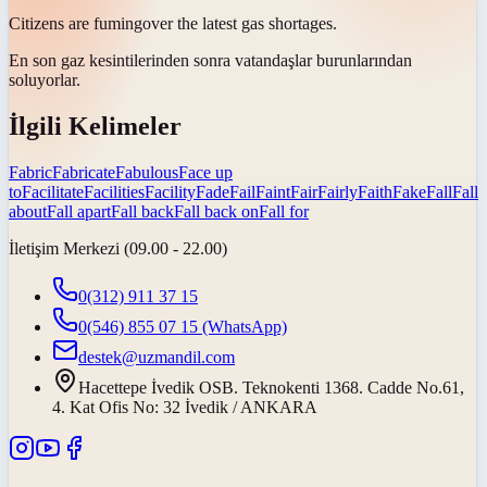
Citizens are
fuming
over the latest gas shortages.
En son gaz kesintilerinden sonra vatandaşlar
burunlarından
soluyorlar
.
İlgili Kelimeler
Fabric
Fabricate
Fabulous
Face up
to
Facilitate
Facilities
Facility
Fade
Fail
Faint
Fair
Fairly
Faith
Fake
Fall
Fall
about
Fall apart
Fall back
Fall back on
Fall for
İletişim Merkezi (09.00 - 22.00)
0(312) 911 37 15
0(546) 855 07 15
(WhatsApp)
destek@uzmandil.com
Hacettepe İvedik OSB. Teknokenti 1368. Cadde No.61,
4. Kat Ofis No: 32 İvedik / ANKARA