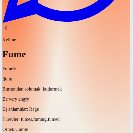
Kelime
Fume
Fume
V
fjuːm
Burnundan solumak, kudurmak
Be very angry
Eş anlamlılar:
Rage
Türevler:
fumes,fuming,fumed
Örnek Cümle