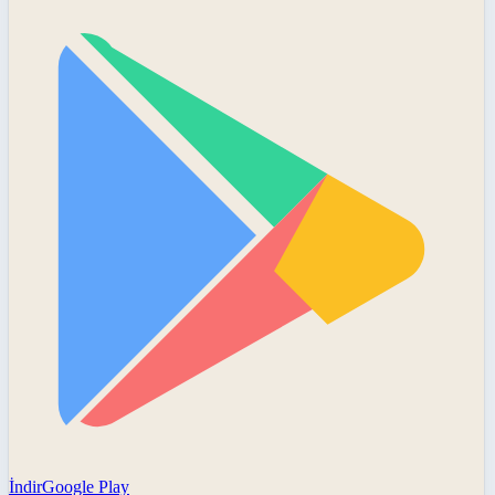
İndir
Google Play