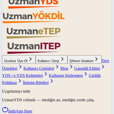
Ders
Ücretsiz Üye Ol
Kullanıcı Girişi
Şifremi Unuttum
Örnekleri
Kullanıcı Görüşleri
Blog
Garantili Eğitim
YDS / e-YDS Kelimeleri
Kullanım Sözleşmesi
Gizlilik
Politikası
İletişim Bilgileri
Uygulamayı indir
UzmanYDS
cebinde — istediğin an, istediğin yerde çalış.
İndir
App Store