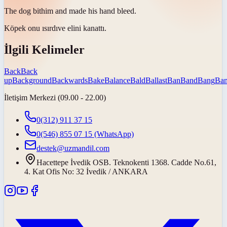
The dog
bit
him and made his hand bleed.
Köpek onu
ısırdı
ve elini kanattı.
İlgili Kelimeler
Back
Back
up
Background
Backwards
Bake
Balance
Bald
Ballast
Ban
Band
Bang
Ban
İletişim Merkezi (09.00 - 22.00)
0(312) 911 37 15
0(546) 855 07 15
(WhatsApp)
destek@uzmandil.com
Hacettepe İvedik OSB. Teknokenti 1368. Cadde No.61,
4. Kat Ofis No: 32 İvedik / ANKARA