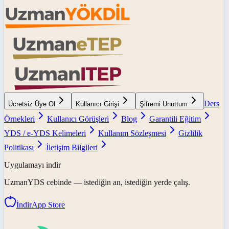
Ders
Ücretsiz Üye Ol
Kullanıcı Girişi
Şifremi Unuttum
Örnekleri
Kullanıcı Görüşleri
Blog
Garantili Eğitim
YDS / e-YDS Kelimeleri
Kullanım Sözleşmesi
Gizlilik
Politikası
İletişim Bilgileri
Uygulamayı indir
UzmanYDS
cebinde — istediğin an, istediğin yerde çalış.
İndir
App Store