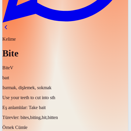
Kelime
Bite
Bite
V
baɪt
Isırmak, dişlemek, sokmak
Use your teeth to cut into sth
Eş anlamlılar:
Take bait
Türevler:
bites,biting,bit,bitten
Örnek Cümle