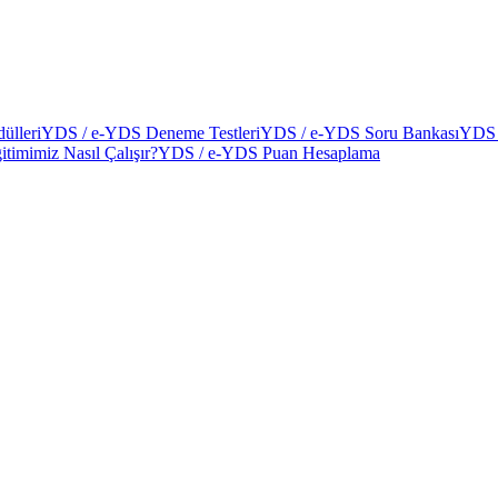
ülleri
YDS / e-YDS Deneme Testleri
YDS / e-YDS Soru Bankası
YDS 
itimimiz Nasıl Çalışır?
YDS / e-YDS Puan Hesaplama