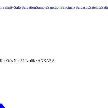
an
Salinity
Salty
Salvation
Sample
Sanction
Sanctuary
Sarcastic
Satellite
Sati
. Kat Ofis No: 32 İvedik / ANKARA