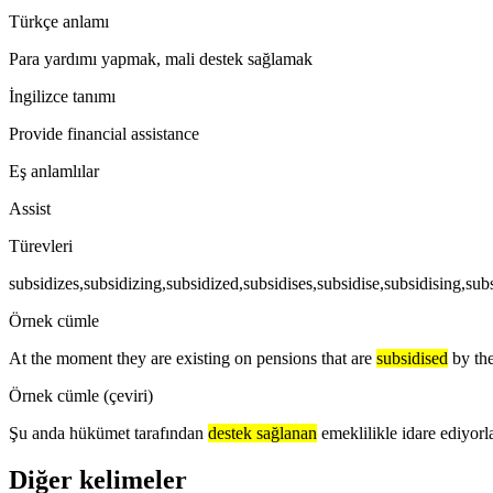
Türkçe anlamı
Para yardımı yapmak, mali destek sağlamak
İngilizce tanımı
Provide financial assistance
Eş anlamlılar
Assist
Türevleri
subsidizes,subsidizing,subsidized,subsidises,subsidise,subsidising,sub
Örnek cümle
At the moment they are existing on pensions that are
subsidised
by th
Örnek cümle (çeviri)
Şu anda hükümet tarafından
destek sağlanan
emeklilikle idare ediyorla
Diğer kelimeler