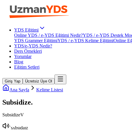
YDS Eğitimi
Online YDS / e-YDS Eğitimi Nedir?
YDS / e-YDS Destek Mod
YDS Grammer Eğitimi
YDS / e-YDS Kelime Eğitimi
Online Eğ
YDS/e-YDS Nedir?
Ders Örnekleri
Yorumlar
Blog
Eğitim Setleri
Giriş Yap
Ücretsiz Üye Ol
Ana Sayfa
Kelime Listesi
Subsidize
.
Subsidize
V
ˈsʌbsɪdaɪz