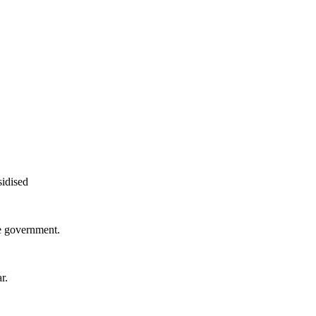
sidised
e government.
r.