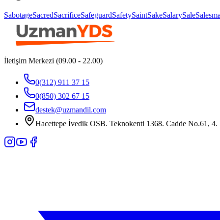
Sabotage
Sacred
Sacrifice
Safeguard
Safety
Saint
Sake
Salary
Sale
Salesm
İletişim Merkezi (09.00 - 22.00)
0(312) 911 37 15
0(850) 302 67 15
destek@uzmandil.com
Hacettepe İvedik OSB. Teknokenti 1368. Cadde No.61, 4