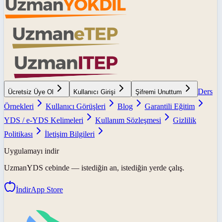
Ders
Ücretsiz Üye Ol
Kullanıcı Girişi
Şifremi Unuttum
Örnekleri
Kullanıcı Görüşleri
Blog
Garantili Eğitim
YDS / e-YDS Kelimeleri
Kullanım Sözleşmesi
Gizlilik
Politikası
İletişim Bilgileri
Uygulamayı indir
UzmanYDS
cebinde — istediğin an, istediğin yerde çalış.
İndir
App Store