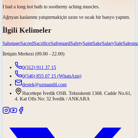
I had a long hot bath to
soothe
my aching muscles.
Ağrıyan kaslarımı
yatıştırmak
için uzun ve sıcak bir banyo yaptım.
İlgili Kelimeler
Sabotage
Sacred
Sacrifice
Safeguard
Safety
Saint
Sake
Salary
Sale
Salesm
İletişim Merkezi (09.00 - 22.00)
0(312) 911 37 15
0(546) 855 07 15
(WhatsApp)
destek@uzmandil.com
Hacettepe İvedik OSB. Teknokenti 1368. Cadde No.61,
4. Kat Ofis No: 32 İvedik / ANKARA