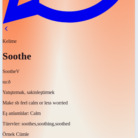
Kelime
Soothe
Soothe
V
suːð
Yatıştırmak, sakinleştirmek
Make sb feel calm or less worried
Eş anlamlılar:
Calm
Türevler:
soothes,soothing,soothed
Örnek Cümle