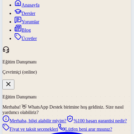
Anasayfa
Dersler
Yorumlar
Blog
Ücretler
Eğitim Danışmanı
Çevrimiçi (online)
Eğitim Danışmanı
Merhaba! 👋
WhatsApp Destek
birimine hoş geldiniz. Size nasıl
yardımcı olabiliriz?
Merhaba, bilgi alabilir miyim?
%100 başarı garantisi nedir?
Fiyat ve taksit seçenekleri
Lütfen beni arar mısınız?