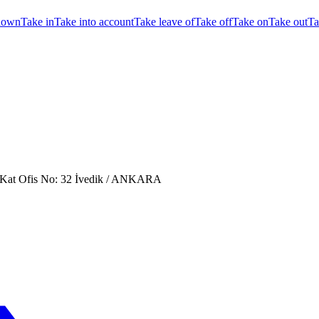
down
Take in
Take into account
Take leave of
Take off
Take on
Take out
Ta
. Kat Ofis No: 32 İvedik / ANKARA