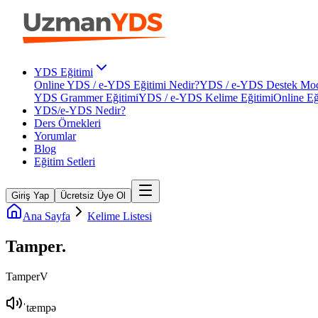
YDS Eğitimi
Online YDS / e-YDS Eğitimi Nedir?
YDS / e-YDS Destek Mod
YDS Grammer Eğitimi
YDS / e-YDS Kelime Eğitimi
Online Eğ
YDS/e-YDS Nedir?
Ders Örnekleri
Yorumlar
Blog
Eğitim Setleri
Giriş Yap
Ücretsiz Üye Ol
Ana Sayfa
Kelime Listesi
Tamper
.
Tamper
V
ˈtæmpə