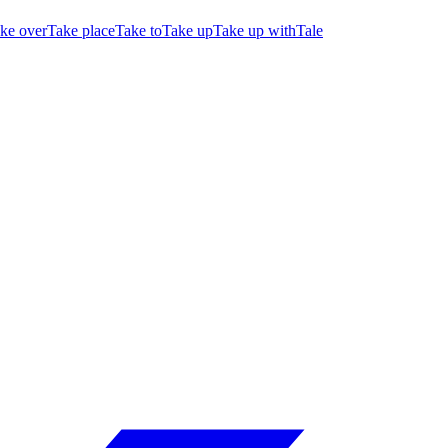
ke over
Take place
Take to
Take up
Take up with
Tale