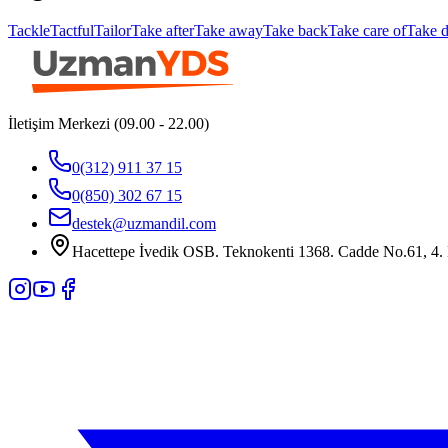
Tackle
Tactful
Tailor
Take after
Take away
Take back
Take care of
Take 
İletişim Merkezi (09.00 - 22.00)
0(312) 911 37 15
0(850) 302 67 15
destek@uzmandil.com
Hacettepe İvedik OSB. Teknokenti 1368. Cadde No.61, 4