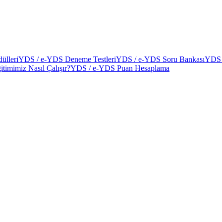
ülleri
YDS / e-YDS Deneme Testleri
YDS / e-YDS Soru Bankası
YDS 
itimimiz Nasıl Çalışır?
YDS / e-YDS Puan Hesaplama