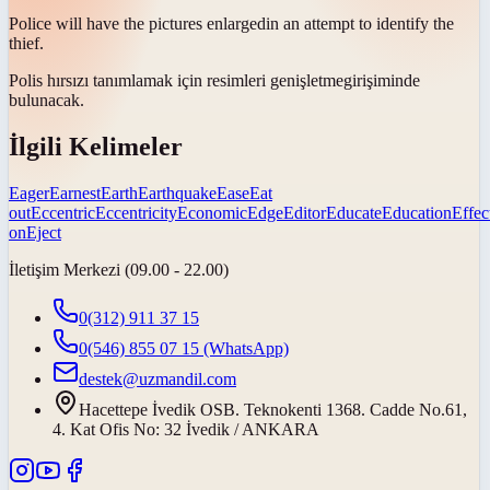
Police will have the pictures
enlarged
in an attempt to identify the
thief.
Polis hırsızı tanımlamak için resimleri
genişletme
girişiminde
bulunacak.
İlgili Kelimeler
Eager
Earnest
Earth
Earthquake
Ease
Eat
out
Eccentric
Eccentricity
Economic
Edge
Editor
Educate
Education
Effec
on
Eject
İletişim Merkezi (09.00 - 22.00)
0(312) 911 37 15
0(546) 855 07 15
(WhatsApp)
destek@uzmandil.com
Hacettepe İvedik OSB. Teknokenti 1368. Cadde No.61,
4. Kat Ofis No: 32 İvedik / ANKARA