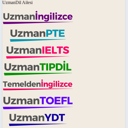
UzmanDil Ailesi