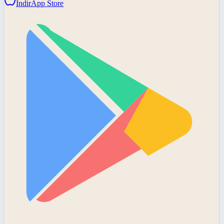
İndir
App Store