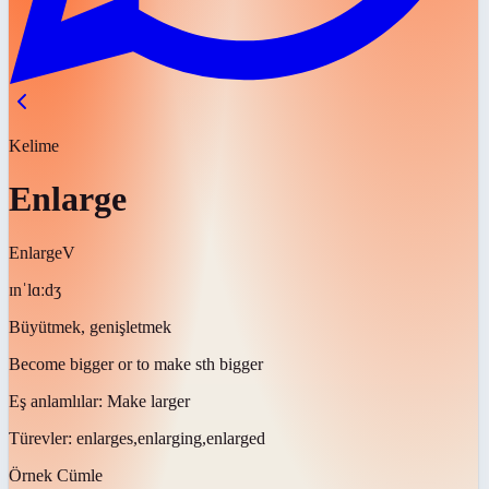
Kelime
Enlarge
Enlarge
V
ɪnˈlɑːdʒ
Büyütmek, genişletmek
Become bigger or to make sth bigger
Eş anlamlılar:
Make larger
Türevler:
enlarges,enlarging,enlarged
Örnek Cümle