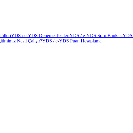
ülleri
YDS / e-YDS Deneme Testleri
YDS / e-YDS Soru Bankası
YDS 
itimimiz Nasıl Çalışır?
YDS / e-YDS Puan Hesaplama