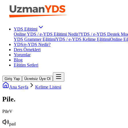
YDS Eğitimi
Online YDS / e-YDS Eğitimi Nedir?
YDS / e-YDS Destek Mod
YDS Grammer Eğitimi
YDS / e-YDS Kelime Eğitimi
Online Eğ
YDS/e-YDS Nedir?
Ders Örnekleri
Yorumlar
Blog
Eğitim Setleri
Giriş Yap
Ücretsiz Üye Ol
Ana Sayfa
Kelime Listesi
Pile
.
Pile
V
paɪl