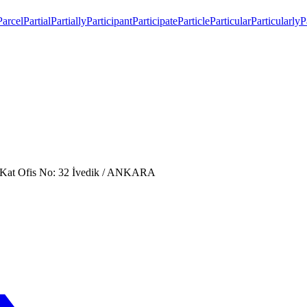
Parcel
Partial
Partially
Participant
Participate
Particle
Particular
Particularly
P
. Kat Ofis No: 32 İvedik / ANKARA