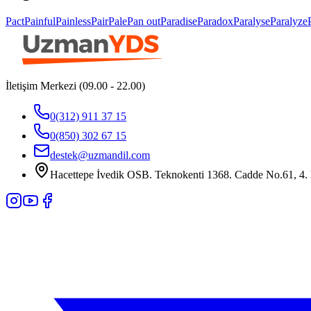
Pact
Painful
Painless
Pair
Pale
Pan out
Paradise
Paradox
Paralyse
Paralyze
İletişim Merkezi (09.00 - 22.00)
0(312) 911 37 15
0(850) 302 67 15
destek@uzmandil.com
Hacettepe İvedik OSB. Teknokenti 1368. Cadde No.61, 4