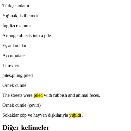
Türkçe anlamı
Yığmak, istif etmek
İngilizce tanımı
Arrange objects into a pile
Eş anlamlılar
Accumulate
Türevleri
piles,piling,piled
Örnek cümle
The streets were
piled
with rubbish and animal feces.
Örnek cümle (çeviri)
Sokaklar çöp ve hayvan dışkılarıyla
yığıldı
.
Diğer kelimeler