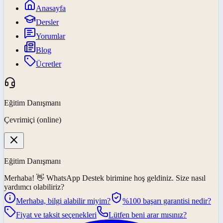
Anasayfa
Dersler
Yorumlar
Blog
Ücretler
Eğitim Danışmanı
Çevrimiçi (online)
Eğitim Danışmanı
Merhaba! 👋
WhatsApp Destek
birimine hoş geldiniz. Size nasıl
yardımcı olabiliriz?
Merhaba, bilgi alabilir miyim?
%100 başarı garantisi nedir?
Fiyat ve taksit seçenekleri
Lütfen beni arar mısınız?