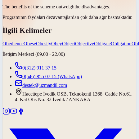
The benefits of the scheme
outweigh
the disadvantages.
Programının faydaları dezavantajlardan çok daha
ağır basmaktadır
.
İlgili Kelimeler
Obedience
Obese
Obesity
Obey
Object
Objective
Obligate
Obligation
Obl
İletişim Merkezi (09.00 - 22.00)
0(312) 911 37 15
0(546) 855 07 15
(WhatsApp)
destek@uzmandil.com
Hacettepe İvedik OSB. Teknokenti 1368. Cadde No.61,
4. Kat Ofis No: 32 İvedik / ANKARA