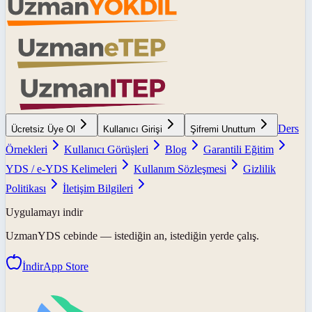
Ders
Ücretsiz Üye Ol
Kullanıcı Girişi
Şifremi Unuttum
Örnekleri
Kullanıcı Görüşleri
Blog
Garantili Eğitim
YDS / e-YDS Kelimeleri
Kullanım Sözleşmesi
Gizlilik
Politikası
İletişim Bilgileri
Uygulamayı indir
UzmanYDS
cebinde — istediğin an, istediğin yerde çalış.
İndir
App Store