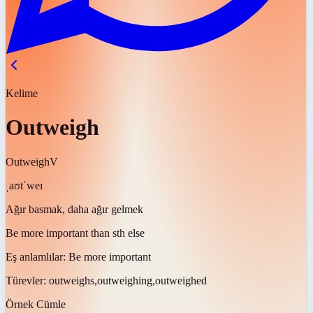
Kelime
Outweigh
Outweigh
V
ˌaʊtˈweɪ
Ağır basmak, daha ağır gelmek
Be more important than sth else
Eş anlamlılar:
Be more important
Türevler:
outweighs,outweighing,outweighed
Örnek Cümle